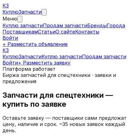
КЗ
Куплю
Запчасти
Меню
Куплю запчасти
Продам запчасти
Бренды
Города
Поставщикам
Статьи
О сайте
Контакты
Войти
+ Разместить объявление
КЗ
КуплюЗапчасти
Куплю запчасти
Продам запчасти
Войти
+ Разместить заявку
Платформа работает
Биржа запчастей для спецтехники · заявки и
предложения
Запчасти для спецтехники —
купить по заявке
Оставьте заявку — поставщики сами предложат
цену, наличие и срок.
~35 новых заявок каждый
день.