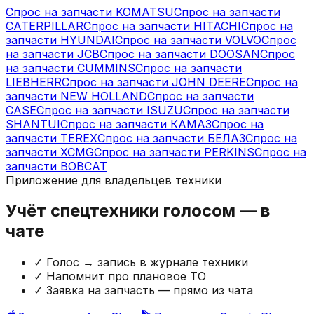
Спрос на запчасти
KOMATSU
Спрос на запчасти
CATERPILLAR
Спрос на запчасти
HITACHI
Спрос на
запчасти
HYUNDAI
Спрос на запчасти
VOLVO
Спрос
на запчасти
JCB
Спрос на запчасти
DOOSAN
Спрос
на запчасти
CUMMINS
Спрос на запчасти
LIEBHERR
Спрос на запчасти
JOHN DEERE
Спрос на
запчасти
NEW HOLLAND
Спрос на запчасти
CASE
Спрос на запчасти
ISUZU
Спрос на запчасти
SHANTUI
Спрос на запчасти
КАМАЗ
Спрос на
запчасти
TEREX
Спрос на запчасти
БЕЛАЗ
Спрос на
запчасти
XCMG
Спрос на запчасти
PERKINS
Спрос на
запчасти
BOBCAT
Приложение для владельцев техники
Учёт спецтехники голосом — в
чате
✓
Голос → запись в журнале техники
✓
Напомнит про плановое ТО
✓
Заявка на запчасть — прямо из чата