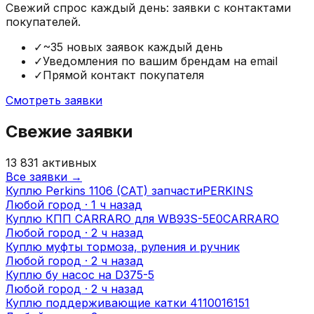
Свежий спрос каждый день: заявки с контактами
покупателей.
✓
~35 новых заявок каждый день
✓
Уведомления по вашим брендам на email
✓
Прямой контакт покупателя
Смотреть заявки
Свежие заявки
13 831
активных
Все заявки →
Куплю Perkins 1106 (CAT) запчасти
PERKINS
Любой город ·
1 ч назад
Куплю КПП CARRARO для WB93S-5E0
CARRARO
Любой город ·
2 ч назад
Куплю муфты тормоза, руления и ручник
Любой город ·
2 ч назад
Куплю бу насос на D375-5
Любой город ·
2 ч назад
Куплю поддерживающие катки 4110016151