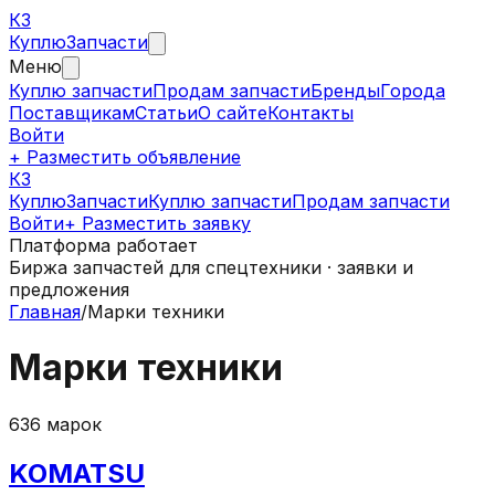
КЗ
Куплю
Запчасти
Меню
Куплю запчасти
Продам запчасти
Бренды
Города
Поставщикам
Статьи
О сайте
Контакты
Войти
+ Разместить объявление
КЗ
КуплюЗапчасти
Куплю запчасти
Продам запчасти
Войти
+ Разместить заявку
Платформа работает
Биржа запчастей для спецтехники · заявки и
предложения
Главная
/
Марки техники
Марки техники
636
марок
KOMATSU