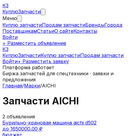
КЗ
Куплю
Запчасти
Меню
Куплю запчасти
Продам запчасти
Бренды
Города
Поставщикам
Статьи
О сайте
Контакты
Войти
+ Разместить объявление
КЗ
КуплюЗапчасти
Куплю запчасти
Продам запчасти
Войти
+ Разместить заявку
Платформа работает
Биржа запчастей для спецтехники · заявки и
предложения
Главная
/
Марки
/
AICHI
Запчасти
AICHI
2
объявления
Бурильно-крановая машина aichi d502
до 1650000.00 ₽
бюджет