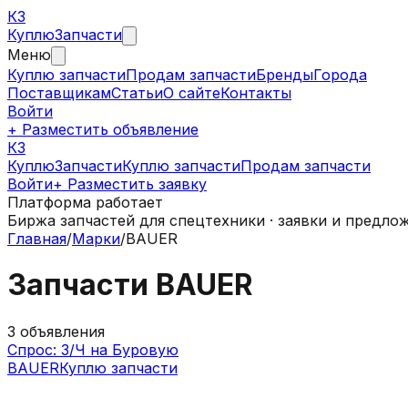
КЗ
Куплю
Запчасти
Меню
Куплю запчасти
Продам запчасти
Бренды
Города
Поставщикам
Статьи
О сайте
Контакты
Войти
+ Разместить объявление
КЗ
КуплюЗапчасти
Куплю запчасти
Продам запчасти
Войти
+ Разместить заявку
Платформа работает
Биржа запчастей для спецтехники · заявки и предло
Главная
/
Марки
/
BAUER
Запчасти
BAUER
3
объявления
Спрос: З/Ч на Буровую
BAUER
Куплю запчасти