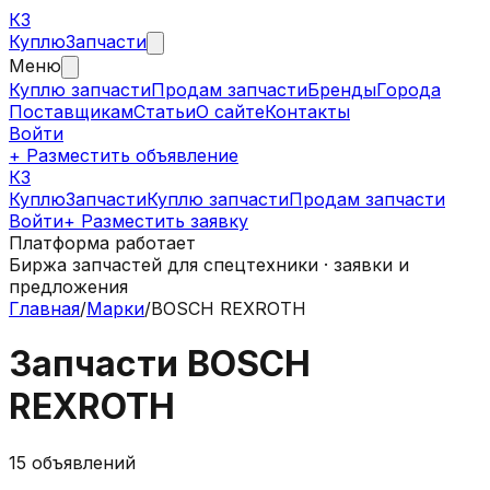
КЗ
Куплю
Запчасти
Меню
Куплю запчасти
Продам запчасти
Бренды
Города
Поставщикам
Статьи
О сайте
Контакты
Войти
+ Разместить объявление
КЗ
КуплюЗапчасти
Куплю запчасти
Продам запчасти
Войти
+ Разместить заявку
Платформа работает
Биржа запчастей для спецтехники · заявки и
предложения
Главная
/
Марки
/
BOSCH REXROTH
Запчасти
BOSCH
REXROTH
15
объявлений