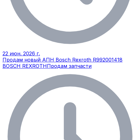
22 июн. 2026 г.
Продам новый АПН Bosch Rexroth R992001418
BOSCH REXROTH
Продам запчасти