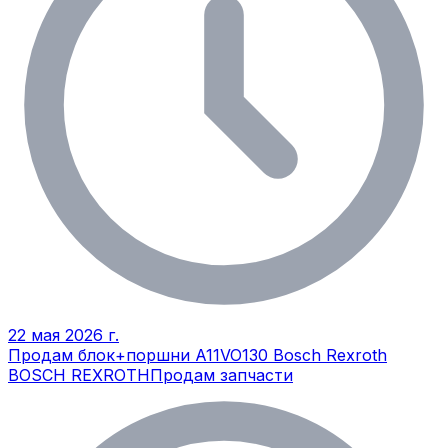
22 мая 2026 г.
Продам блок+поршни A11VO130 Bosch Rexroth
BOSCH REXROTH
Продам запчасти