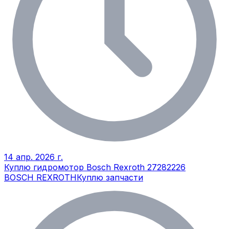
14 апр. 2026 г.
Куплю гидромотор Bosch Rexroth 27282226
BOSCH REXROTH
Куплю запчасти