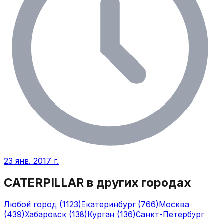
23 янв. 2017 г.
CATERPILLAR
в других городах
Любой город
(
1123
)
Екатеринбург
(
766
)
Москва
(
439
)
Хабаровск
(
138
)
Курган
(
136
)
Санкт-Петербург