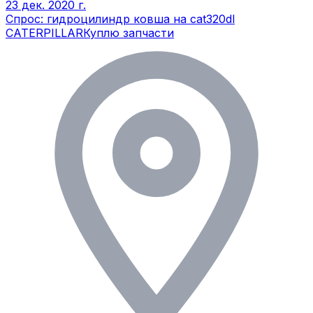
23 дек. 2020 г.
Спрос: гидроцилиндр ковша на cat320dl
CATERPILLAR
Куплю запчасти