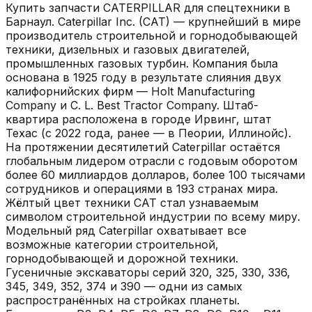
Купить запчасти
CATERPILLAR
для спецтехники в
Барнаул
.
Caterpillar Inc. (CAT) — крупнейший в мире
производитель строительной и горнодобывающей
техники, дизельных и газовых двигателей,
промышленных газовых турбин. Компания была
основана в 1925 году в результате слияния двух
калифорнийских фирм — Holt Manufacturing
Company и C. L. Best Tractor Company. Штаб-
квартира расположена в городе Ирвинг, штат
Техас (с 2022 года, ранее — в Пеории, Иллинойс).
На протяжении десятилетий Caterpillar остаётся
глобальным лидером отрасли с годовым оборотом
более 60 миллиардов долларов, более 100 тысячами
сотрудников и операциями в 193 странах мира.
Жёлтый цвет техники CAT стал узнаваемым
символом строительной индустрии по всему миру.
Модельный ряд Caterpillar охватывает все
возможные категории строительной,
горнодобывающей и дорожной техники.
Гусеничные экскаваторы серий 320, 325, 330, 336,
345, 349, 352, 374 и 390 — одни из самых
распространённых на стройках планеты.