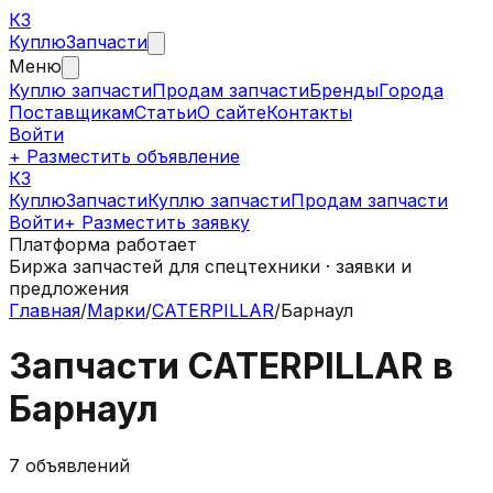
КЗ
Куплю
Запчасти
Меню
Куплю запчасти
Продам запчасти
Бренды
Города
Поставщикам
Статьи
О сайте
Контакты
Войти
+ Разместить объявление
КЗ
КуплюЗапчасти
Куплю запчасти
Продам запчасти
Войти
+ Разместить заявку
Платформа работает
Биржа запчастей для спецтехники · заявки и
предложения
Главная
/
Марки
/
CATERPILLAR
/
Барнаул
Запчасти
CATERPILLAR
в
Барнаул
7
объявлений