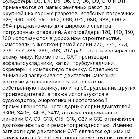
Бульдозеры D3, D4, D5, D6, D7, D8, D9, D10 и D11
применяются от малых земляных работ до
крупнейших горных разрезов. Колёсные погрузчики
926, 930, 938, 950, 962, 966, 972, 980, 988, 990 и
994 предназначены для широкого спектра
погрузочных операций. Автогрейдеры 120, 140, 150,
160 используются в дорожном строительстве.
Самосвалы с жёсткой рамой серий 770, 772, 773,
775, 777, 785, 789, 793, 797 работают в карьерах по
всему миру. Кроме того, CAT производит
асфальтоукладчики, катки, трубоукладчики,
скреперы и компактную технику. Отдельного
внимания заслуживают двигатели Caterpillar,
которые устанавливаются не только на
собственную технику, но и на оборудование других
производителей, а также используются в
судоходстве, энергетике и нефтегазовой
промышленности. Легендарные серии двигателей
3306, 3406, 3408, 3412, а также современные
линейки C7, C9, C13, C15, C18, C27 и C32 отличаются
долговечностью и ремонтопригодностью. Именно
запчасти для двигателей CAT являются одними из
самых востребованных: поршневые группы, гильзы,