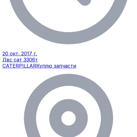
20 окт. 2017 г.
Двс сат 3306т
CATERPILLAR
Куплю запчасти