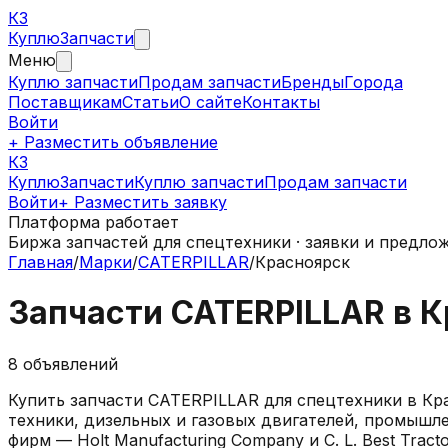
КЗ
Куплю
Запчасти
Меню
Куплю запчасти
Продам запчасти
Бренды
Города
Поставщикам
Статьи
О сайте
Контакты
Войти
+ Разместить объявление
КЗ
КуплюЗапчасти
Куплю запчасти
Продам запчасти
Войти
+ Разместить заявку
Платформа работает
Биржа запчастей для спецтехники · заявки и предло
Главная
/
Марки
/
CATERPILLAR
/
Красноярск
Запчасти
CATERPILLAR
в
К
8
объявлений
Купить запчасти
CATERPILLAR
для спецтехники в
Кр
техники, дизельных и газовых двигателей, промышле
фирм — Holt Manufacturing Company и C. L. Best Tra