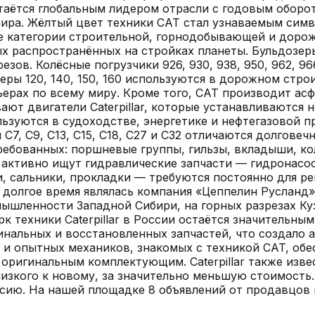
остаётся глобальным лидером отрасли с годовым оборо
мира. Жёлтый цвет техники CAT стал узнаваемым сим
ые категории строительной, горнодобывающей и дорож
амых распространённых на стройках планеты. Бульдозеры
ов. Колёсные погрузчики 926, 930, 938, 950, 962, 96
ры 120, 140, 150, 160 используются в дорожном стро
арьерах по всему миру. Кроме того, CAT производит а
ют двигатели Caterpillar, которые устанавливаются н
льзуются в судоходстве, энергетике и нефтегазовой 
и C7, C9, C13, C15, C18, C27 и C32 отличаются долго
ребованных: поршневые группы, гильзы, вкладыши, ко
 активно ищут гидравлические запчасти — гидронасо
 сальники, прокладки — требуются постоянно для регу
 долгое время являлась компания «Цеппелин Русланд»
ышленности Западной Сибири, на горных разрезах Ку
к техники Caterpillar в России остаётся значительным
нальных и восстановленных запчастей, что создало 
 и опытных механиков, знакомых с техникой CAT, об
оригинальным комплектующим. Caterpillar также извест
лизкого к новому, за значительно меньшую стоимость
ссию.
На нашей площадке
8
объявлений
от продавцов 