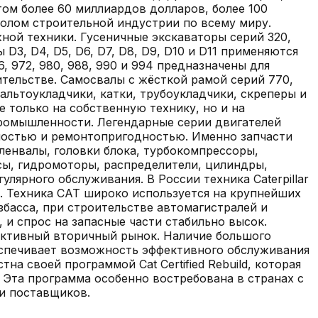
том более 60 миллиардов долларов, более 100
волом строительной индустрии по всему миру.
ной техники. Гусеничные экскаваторы серий 320,
 D3, D4, D5, D6, D7, D8, D9, D10 и D11 применяются
6, 972, 980, 988, 990 и 994 предназначены для
ительстве. Самосвалы с жёсткой рамой серий 770,
сфальтоукладчики, катки, трубоукладчики, скреперы и
е только на собственную технику, но и на
промышленности. Легендарные серии двигателей
вечностью и ремонтопригодностью. Именно запчасти
ленвалы, головки блока, турбокомпрессоры,
сы, гидромоторы, распределители, цилиндры,
лярного обслуживания. В России техника Caterpillar
. Техника CAT широко используется на крупнейших
збасса, при строительстве автомагистралей и
, и спрос на запасные части стабильно высок.
активный вторичный рынок. Наличие большого
еспечивает возможность эффективного обслуживания
на своей программой Cat Certified Rebuild, которая
. Эта программа особенно востребована в странах с
и поставщиков.