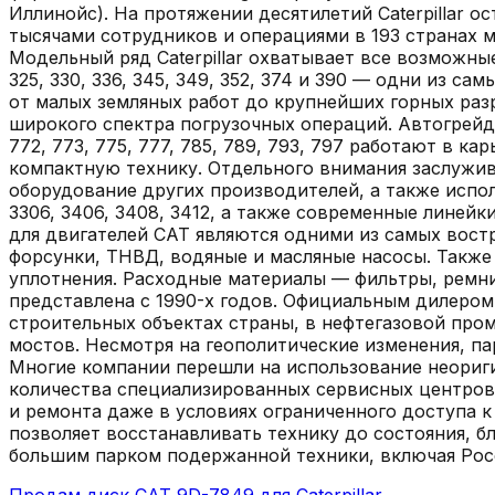
Иллинойс). На протяжении десятилетий Caterpillar 
тысячами сотрудников и операциями в 193 странах 
Модельный ряд Caterpillar охватывает все возможн
325, 330, 336, 345, 349, 352, 374 и 390 — одни из с
от малых земляных работ до крупнейших горных разрез
широкого спектра погрузочных операций. Автогрейде
772, 773, 775, 777, 785, 789, 793, 797 работают в к
компактную технику. Отдельного внимания заслужива
оборудование других производителей, а также испо
3306, 3406, 3408, 3412, а также современные линейк
для двигателей CAT являются одними из самых вост
форсунки, ТНВД, водяные и масляные насосы. Также
уплотнения. Расходные материалы — фильтры, ремни,
представлена с 1990-х годов. Официальным дилером
строительных объектах страны, в нефтегазовой пром
мостов. Несмотря на геополитические изменения, пар
Многие компании перешли на использование неориги
количества специализированных сервисных центров
и ремонта даже в условиях ограниченного доступа к 
позволяет восстанавливать технику до состояния, б
большим парком подержанной техники, включая Ро
Продам диск CAT 9D-7849 для Caterpillar