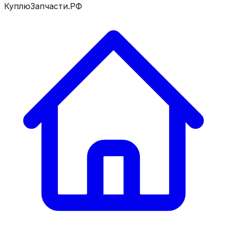
КуплюЗапчасти.РФ