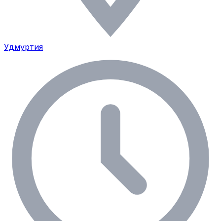
Удмуртия