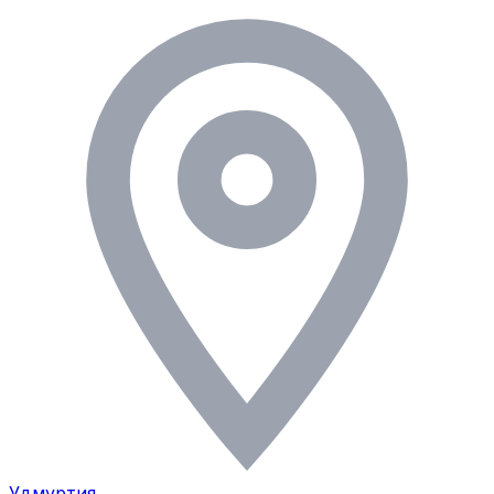
Удмуртия