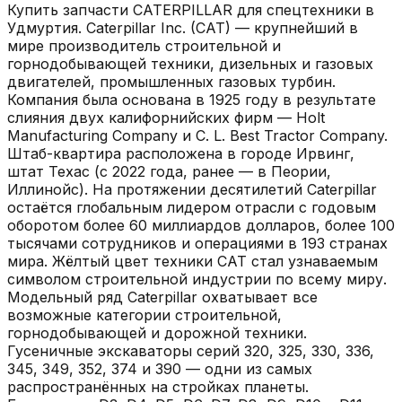
Купить запчасти
CATERPILLAR
для спецтехники в
Удмуртия
.
Caterpillar Inc. (CAT) — крупнейший в
мире производитель строительной и
горнодобывающей техники, дизельных и газовых
двигателей, промышленных газовых турбин.
Компания была основана в 1925 году в результате
слияния двух калифорнийских фирм — Holt
Manufacturing Company и C. L. Best Tractor Company.
Штаб-квартира расположена в городе Ирвинг,
штат Техас (с 2022 года, ранее — в Пеории,
Иллинойс). На протяжении десятилетий Caterpillar
остаётся глобальным лидером отрасли с годовым
оборотом более 60 миллиардов долларов, более 100
тысячами сотрудников и операциями в 193 странах
мира. Жёлтый цвет техники CAT стал узнаваемым
символом строительной индустрии по всему миру.
Модельный ряд Caterpillar охватывает все
возможные категории строительной,
горнодобывающей и дорожной техники.
Гусеничные экскаваторы серий 320, 325, 330, 336,
345, 349, 352, 374 и 390 — одни из самых
распространённых на стройках планеты.