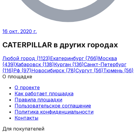
16 окт. 2020 г.
CATERPILLAR
в других городах
Любой город
(
1123
)
Екатеринбург
(
766
)
Москва
(
439
)
Хабаровск
(
138
)
Курган
(
136
)
Санкт-Петербург
(
116
)
Рф
(
97
)
Новосибирск
(
78
)
Сургут
(
56
)
Тюмень
(
56
)
О площадке
О проекте
Как работает площадка
Правила площадки
Пользовательское соглашение
Политика конфиденциальности
Контакты
Для покупателей