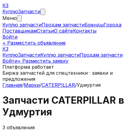
КЗ
Куплю
Запчасти
Меню
Куплю запчасти
Продам запчасти
Бренды
Города
Поставщикам
Статьи
О сайте
Контакты
Войти
+ Разместить объявление
КЗ
КуплюЗапчасти
Куплю запчасти
Продам запчасти
Войти
+ Разместить заявку
Платформа работает
Биржа запчастей для спецтехники · заявки и
предложения
Главная
/
Марки
/
CATERPILLAR
/
Удмуртия
Запчасти
CATERPILLAR
в
Удмуртия
3
объявления