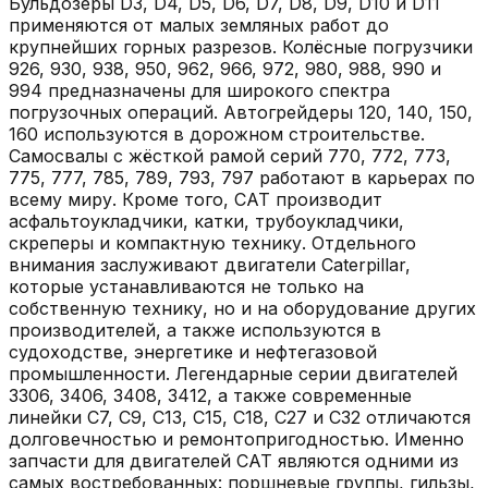
Бульдозеры D3, D4, D5, D6, D7, D8, D9, D10 и D11
применяются от малых земляных работ до
крупнейших горных разрезов. Колёсные погрузчики
926, 930, 938, 950, 962, 966, 972, 980, 988, 990 и
994 предназначены для широкого спектра
погрузочных операций. Автогрейдеры 120, 140, 150,
160 используются в дорожном строительстве.
Самосвалы с жёсткой рамой серий 770, 772, 773,
775, 777, 785, 789, 793, 797 работают в карьерах по
всему миру. Кроме того, CAT производит
асфальтоукладчики, катки, трубоукладчики,
скреперы и компактную технику. Отдельного
внимания заслуживают двигатели Caterpillar,
которые устанавливаются не только на
собственную технику, но и на оборудование других
производителей, а также используются в
судоходстве, энергетике и нефтегазовой
промышленности. Легендарные серии двигателей
3306, 3406, 3408, 3412, а также современные
линейки C7, C9, C13, C15, C18, C27 и C32 отличаются
долговечностью и ремонтопригодностью. Именно
запчасти для двигателей CAT являются одними из
самых востребованных: поршневые группы, гильзы,