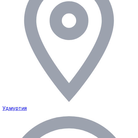
Удмуртия