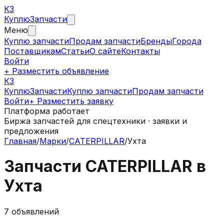
КЗ
Куплю
Запчасти
Меню
Куплю запчасти
Продам запчасти
Бренды
Города
Поставщикам
Статьи
О сайте
Контакты
Войти
+ Разместить объявление
КЗ
КуплюЗапчасти
Куплю запчасти
Продам запчасти
Войти
+ Разместить заявку
Платформа работает
Биржа запчастей для спецтехники · заявки и
предложения
Главная
/
Марки
/
CATERPILLAR
/
Ухта
Запчасти
CATERPILLAR
в
Ухта
7
объявлений