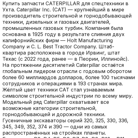
Купить запчасти
CATERPILLAR
для спецтехники в
Ухта
.
Caterpillar Inc. (CAT) — крупнейший в мире
производитель строительной и горнодобывающей
техники, дизельных и газовых двигателей,
промышленных газовых турбин. Компания была
основана в 1925 году в результате слияния двух
калифорнийских фирм — Holt Manufacturing
Company и C. L. Best Tractor Company. Штаб-
квартира расположена в городе Ирвинг, штат
Техас (с 2022 года, ранее — в Пеории, Иллинойс).
На протяжении десятилетий Caterpillar остаётся
глобальным лидером отрасли с годовым оборотом
более 60 миллиардов долларов, более 100 тысячами
сотрудников и операциями в 193 странах мира.
Жёлтый цвет техники CAT стал узнаваемым
символом строительной индустрии по всему миру.
Модельный ряд Caterpillar охватывает все
возможные категории строительной,
горнодобывающей и дорожной техники.
Гусеничные экскаваторы серий 320, 325, 330, 336,
345, 349, 352, 374 и 390 — одни из самых
распространённых на стройках планеты.