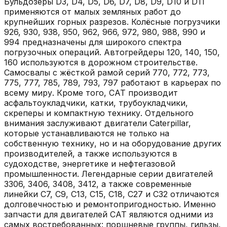
Бульдозеры D3, D4, D5, D6, D7, D8, D9, D10 и D11
применяются от малых земляных работ до
крупнейших горных разрезов. Колёсные погрузчики
926, 930, 938, 950, 962, 966, 972, 980, 988, 990 и
994 предназначены для широкого спектра
погрузочных операций. Автогрейдеры 120, 140, 150,
160 используются в дорожном строительстве.
Самосвалы с жёсткой рамой серий 770, 772, 773,
775, 777, 785, 789, 793, 797 работают в карьерах по
всему миру. Кроме того, CAT производит
асфальтоукладчики, катки, трубоукладчики,
скреперы и компактную технику. Отдельного
внимания заслуживают двигатели Caterpillar,
которые устанавливаются не только на
собственную технику, но и на оборудование других
производителей, а также используются в
судоходстве, энергетике и нефтегазовой
промышленности. Легендарные серии двигателей
3306, 3406, 3408, 3412, а также современные
линейки C7, C9, C13, C15, C18, C27 и C32 отличаются
долговечностью и ремонтопригодностью. Именно
запчасти для двигателей CAT являются одними из
самых востребованных: поршневые группы, гильзы,