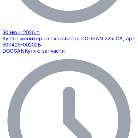
30 июн. 2026 г.
Куплю монитор на экскаватор DOOSAN 225LCA, арт
300426-00202В
DOOSAN
Куплю запчасти