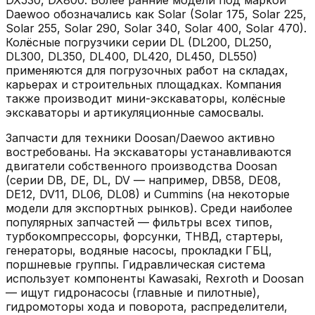
Daewoo обозначались как Solar (Solar 175, Solar 225,
Solar 255, Solar 290, Solar 340, Solar 400, Solar 470).
Колёсные погрузчики серии DL (DL200, DL250,
DL300, DL350, DL400, DL420, DL450, DL550)
применяются для погрузочных работ на складах,
карьерах и строительных площадках. Компания
также производит мини-экскаваторы, колёсные
экскаваторы и артикуляционные самосвалы.
Запчасти для техники Doosan/Daewoo активно
востребованы. На экскаваторы устанавливаются
двигатели собственного производства Doosan
(серии DB, DE, DL, DV — например, DB58, DE08,
DE12, DV11, DL06, DL08) и Cummins (на некоторые
модели для экспортных рынков). Среди наиболее
популярных запчастей — фильтры всех типов,
турбокомпрессоры, форсунки, ТНВД, стартеры,
генераторы, водяные насосы, прокладки ГБЦ,
поршневые группы. Гидравлическая система
использует компоненты Kawasaki, Rexroth и Doosan
— ищут гидронасосы (главные и пилотные),
гидромоторы хода и поворота, распределители,