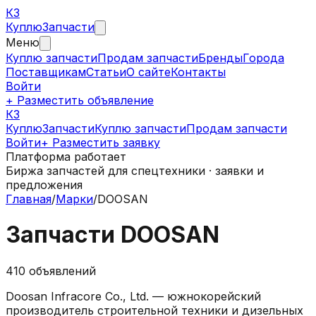
КЗ
Куплю
Запчасти
Меню
Куплю запчасти
Продам запчасти
Бренды
Города
Поставщикам
Статьи
О сайте
Контакты
Войти
+ Разместить объявление
КЗ
КуплюЗапчасти
Куплю запчасти
Продам запчасти
Войти
+ Разместить заявку
Платформа работает
Биржа запчастей для спецтехники · заявки и
предложения
Главная
/
Марки
/
DOOSAN
Запчасти
DOOSAN
410
объявлений
Doosan Infracore Co., Ltd. — южнокорейский
производитель строительной техники и дизельных