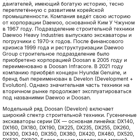
двигателей, имеющий богатую историю, тесно
переплетённую с развитием корейской
промышленности. Компания ведёт свою историю
от корпорации Daewoo, основанной Ким У Чжуном
в 1967 году. Подразделение строительной техники
Daewoo Heavy Industries выпускало экскаваторы и
погрузчики с 1970-х годов. После финансового
кризиса 1999 года и реструктуризации Daewoo
Group строительное подразделение было
приобретено корпорацией Doosan в 2005 году и
переименовано в Doosan Infracore. В 2021 году
компанию приобрёл концерн Hyundai Genuine, и
бренд был переименован в Develon (Development +
Evolution). Однако значительная часть техники на
вторичном рынке продолжает эксплуатироваться
под названиями Daewoo и Doosan.
Модельный ряд Doosan (Develon) включает
широкий спектр строительной техники. Гусеничные
экскаваторы серии DX — основная линейка: DX140,
DX160, DX180, DX190, DX225, DX235, DX255, DX260,
DX300, DX340, DX350, DX380, DX420, DX480, DX520,
DX530, DX800. Более ранние модели под маркой