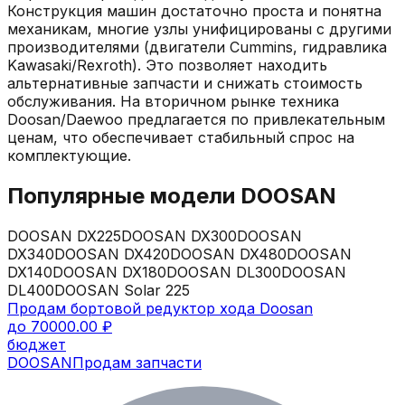
Конструкция машин достаточно проста и понятна
механикам, многие узлы унифицированы с другими
производителями (двигатели Cummins, гидравлика
Kawasaki/Rexroth). Это позволяет находить
альтернативные запчасти и снижать стоимость
обслуживания. На вторичном рынке техника
Doosan/Daewoo предлагается по привлекательным
ценам, что обеспечивает стабильный спрос на
комплектующие.
Популярные модели
DOOSAN
DOOSAN
DX225
DOOSAN
DX300
DOOSAN
DX340
DOOSAN
DX420
DOOSAN
DX480
DOOSAN
DX140
DOOSAN
DX180
DOOSAN
DL300
DOOSAN
DL400
DOOSAN
Solar 225
Продам бортовой редуктор хода Doosan
до 70000.00 ₽
бюджет
DOOSAN
Продам запчасти