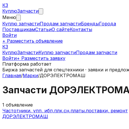
КЗ
Куплю
Запчасти
Меню
Куплю запчасти
Продам запчасти
Бренды
Города
Поставщикам
Статьи
О сайте
Контакты
Войти
+ Разместить объявление
КЗ
КуплюЗапчасти
Куплю запчасти
Продам запчасти
Войти
+ Разместить заявку
Платформа работает
Биржа запчастей для спецтехники · заявки и предло
Главная
/
Марки
/
ДОРЭЛЕКТРОМАШ
Запчасти
ДОРЭЛЕКТРОМ
1
объявление
Частотники, упп, ибп,плк,сн,платы.поставки, ремонт
ДОРЭЛЕКТРОМАШ