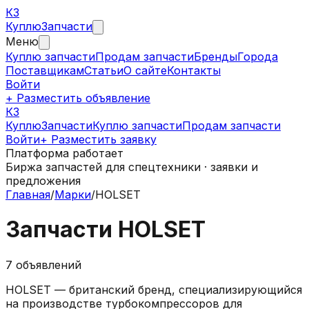
КЗ
Куплю
Запчасти
Меню
Куплю запчасти
Продам запчасти
Бренды
Города
Поставщикам
Статьи
О сайте
Контакты
Войти
+ Разместить объявление
КЗ
КуплюЗапчасти
Куплю запчасти
Продам запчасти
Войти
+ Разместить заявку
Платформа работает
Биржа запчастей для спецтехники · заявки и
предложения
Главная
/
Марки
/
HOLSET
Запчасти
HOLSET
7
объявлений
HOLSET — британский бренд, специализирующийся
на производстве турбокомпрессоров для