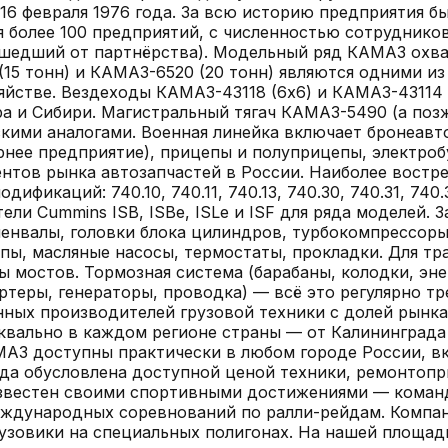
6 февраля 1976 года. За всю историю предприятия бы
более 100 предприятий, с численностью сотрудников
тошедший от партнёрства). Модельный ряд КАМАЗ ох
15 тонн) и КАМАЗ-6520 (20 тонн) являются одними из
зяйстве. Вездеходы КАМАЗ-43118 (6x6) и КАМАЗ-43114
а и Сибири. Магистральный тягач КАМАЗ-5490 (а поз
скими аналогами. Военная линейка включает бронеав
нее предприятие), прицепы и полуприцепы, электробу
тов рынка автозапчастей в России. Наиболее востре
каций: 740.10, 740.11, 740.13, 740.30, 740.31, 740.35,
игатели Cummins ISB, ISBe, ISLe и ISF для ряда моделе
енвалы, головки блока цилиндров, турбокомпрессоры,
пы, масляные насосы, термостаты, прокладки. Для тр
ы мостов. Тормозная система (барабаны, колодки, эн
артеры, генераторы, проводка) — всё это регулярно 
ых производителей грузовой техники с долей рынка 
вально в каждом регионе страны — от Калининграда 
МАЗ доступны практически в любом городе России, в
да обусловлена доступной ценой техники, ремонтопр
известен своими спортивными достижениями — коман
еждународных соревнований по ралли-рейдам. Компан
рузовики на специальных полигонах.
На нашей площад