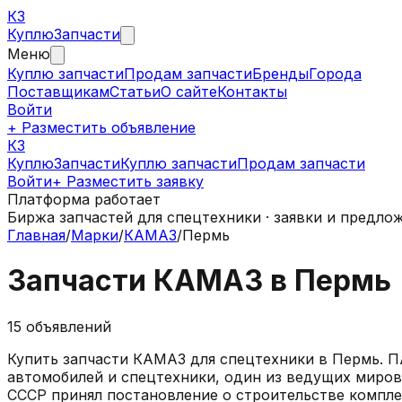
КЗ
Куплю
Запчасти
Меню
Куплю запчасти
Продам запчасти
Бренды
Города
Поставщикам
Статьи
О сайте
Контакты
Войти
+ Разместить объявление
КЗ
КуплюЗапчасти
Куплю запчасти
Продам запчасти
Войти
+ Разместить заявку
Платформа работает
Биржа запчастей для спецтехники · заявки и предло
Главная
/
Марки
/
КАМАЗ
/
Пермь
Запчасти
КАМАЗ
в
Пермь
15
объявлений
Купить запчасти
КАМАЗ
для спецтехники в
Пермь
.
П
автомобилей и спецтехники, один из ведущих миров
СССР принял постановление о строительстве компле