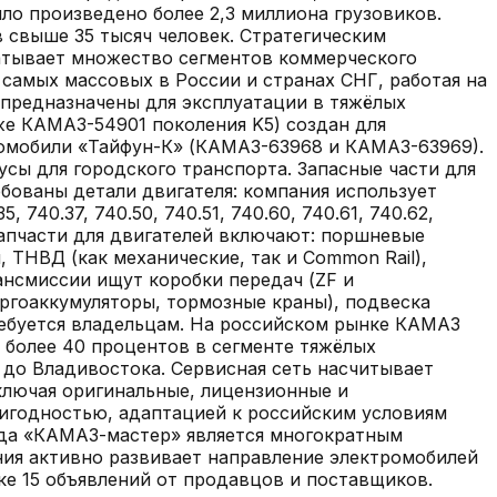
ло произведено более 2,3 миллиона грузовиков.
 свыше 35 тысяч человек. Стратегическим
ватывает множество сегментов коммерческого
 самых массовых в России и странах СНГ, работая на
 предназначены для эксплуатации в тяжёлых
же КАМАЗ-54901 поколения K5) создан для
томобили «Тайфун-К» (КАМАЗ-63968 и КАМАЗ-63969).
сы для городского транспорта. Запасные части для
бованы детали двигателя: компания использует
 740.37, 740.50, 740.51, 740.60, 740.61, 740.62,
й. Запчасти для двигателей включают: поршневые
 ТНВД (как механические, так и Common Rail),
ансмиссии ищут коробки передач (ZF и
ергоаккумуляторы, тормозные краны), подвеска
требуется владельцам. На российском рынке КАМАЗ
более 40 процентов в сегменте тяжёлых
до Владивостока. Сервисная сеть насчитывает
ключая оригинальные, лицензионные и
игодностью, адаптацией к российским условиям
да «КАМАЗ-мастер» является многократным
ия активно развивает направление электромобилей
ке
15
объявлений
от продавцов и поставщиков.