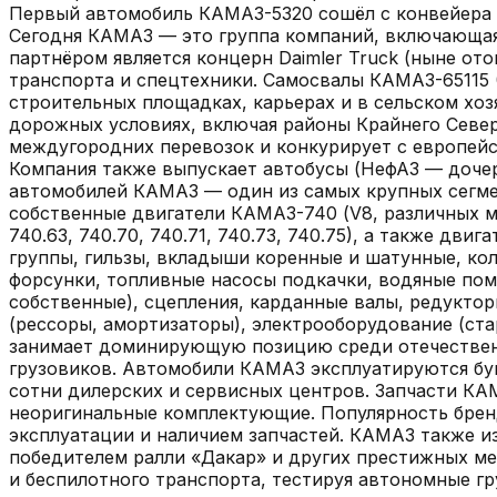
Первый автомобиль КАМАЗ-5320 сошёл с конвейера 1
Сегодня КАМАЗ — это группа компаний, включающая 
партнёром является концерн Daimler Truck (ныне о
транспорта и спецтехники. Самосвалы КАМАЗ-65115 (
строительных площадках, карьерах и в сельском хо
дорожных условиях, включая районы Крайнего Север
междугородних перевозок и конкурирует с европей
Компания также выпускает автобусы (НефАЗ — дочер
автомобилей КАМАЗ — один из самых крупных сегмен
собственные двигатели КАМАЗ-740 (V8, различных модифи
740.63, 740.70, 740.71, 740.73, 740.75), а также дв
группы, гильзы, вкладыши коренные и шатунные, кол
форсунки, топливные насосы подкачки, водяные пом
собственные), сцепления, карданные валы, редуктор
(рессоры, амортизаторы), электрооборудование (ст
занимает доминирующую позицию среди отечественн
грузовиков. Автомобили КАМАЗ эксплуатируются бук
сотни дилерских и сервисных центров. Запчасти КА
неоригинальные комплектующие. Популярность брен
эксплуатации и наличием запчастей. КАМАЗ также 
победителем ралли «Дакар» и других престижных м
и беспилотного транспорта, тестируя автономные г