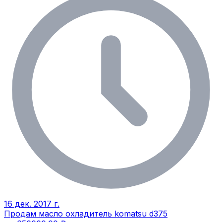
16 дек. 2017 г.
Продам масло охладитель komatsu d375