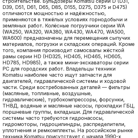
строительстве. Бульдозеры Komatsu серии D (D31,
D39, D51, D61, D65, D85, D155, D275, D375 и D475)
отличаются мощностью и надёжностью,
применяются в тяжёлых условиях горнодобычи и
земляных работ. Колёсные погрузчики серии WA
(WA250, WA320, WA380, WA430, WA470, WA500,
WA600) предназначены для перемещения сыпучих
материалов, погрузки и складских операций. Кроме
того, компания производит самосвалы жёсткой
рамы серии HD (HD325, HD405, HD465, HD605,
HD785, HD985), а также мини-экскаваторы серии
PC для городских работ. Владельцы техники
Komatsu наиболее часто ищут запчасти для
двигателей, гидравлической системы и ходовой
части. Среди востребованных деталей — фильтры
(масляные, топливные, воздушные,
гидравлические), турбокомпрессоры, форсунки,
ТНВД, водяные и масляные насосы, прокладки ГБЦ,
поршневые группы, вкладыши. Для гидравлической
системы часто требуются гидронасосы,
гидромоторы, гидроцилиндры, распределители,
уплотнения и ремкомплекты. На российском рынке
техника Komatsu присутствует с начала 1990-х