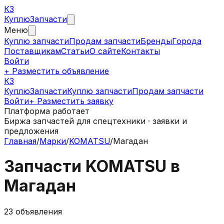
КЗ
Куплю
Запчасти
Меню
Куплю запчасти
Продам запчасти
Бренды
Города
Поставщикам
Статьи
О сайте
Контакты
Войти
+ Разместить объявление
КЗ
КуплюЗапчасти
Куплю запчасти
Продам запчасти
Войти
+ Разместить заявку
Платформа работает
Биржа запчастей для спецтехники · заявки и
предложения
Главная
/
Марки
/
KOMATSU
/
Магадан
Запчасти
KOMATSU
в
Магадан
23
объявления