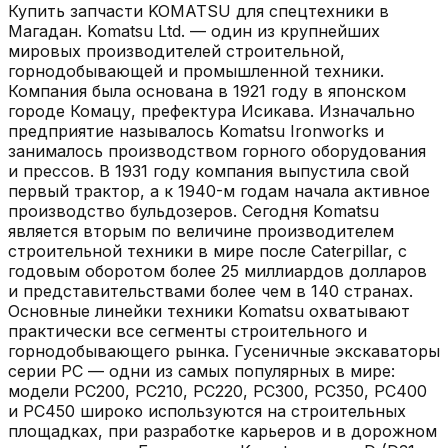
Купить запчасти
KOMATSU
для спецтехники в
Магадан
.
Komatsu Ltd. — один из крупнейших
мировых производителей строительной,
горнодобывающей и промышленной техники.
Компания была основана в 1921 году в японском
городе Комацу, префектура Исикава. Изначально
предприятие называлось Komatsu Ironworks и
занималось производством горного оборудования
и прессов. В 1931 году компания выпустила свой
первый трактор, а к 1940-м годам начала активное
производство бульдозеров. Сегодня Komatsu
является вторым по величине производителем
строительной техники в мире после Caterpillar, с
годовым оборотом более 25 миллиардов долларов
и представительствами более чем в 140 странах.
Основные линейки техники Komatsu охватывают
практически все сегменты строительного и
горнодобывающего рынка. Гусеничные экскаваторы
серии PC — одни из самых популярных в мире:
модели PC200, PC210, PC220, PC300, PC350, PC400
и PC450 широко используются на строительных
площадках, при разработке карьеров и в дорожном