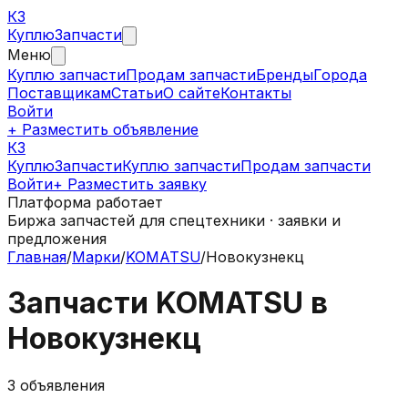
КЗ
Куплю
Запчасти
Меню
Куплю запчасти
Продам запчасти
Бренды
Города
Поставщикам
Статьи
О сайте
Контакты
Войти
+ Разместить объявление
КЗ
КуплюЗапчасти
Куплю запчасти
Продам запчасти
Войти
+ Разместить заявку
Платформа работает
Биржа запчастей для спецтехники · заявки и
предложения
Главная
/
Марки
/
KOMATSU
/
Новокузнекц
Запчасти
KOMATSU
в
Новокузнекц
3
объявления