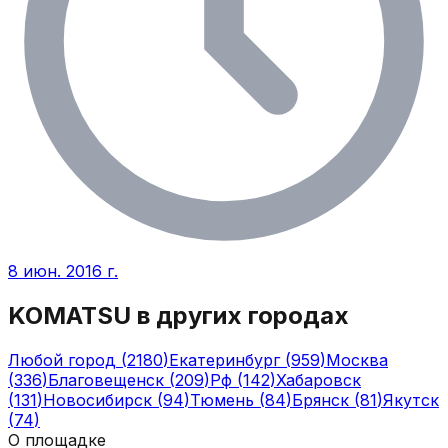
8 июн. 2016 г.
KOMATSU
в других городах
Любой город
(
2180
)
Екатеринбург
(
959
)
Москва
(
336
)
Благовещенск
(
209
)
Рф
(
142
)
Хабаровск
(
131
)
Новосибирск
(
94
)
Тюмень
(
84
)
Брянск
(
81
)
Якутск
(
74
)
О площадке