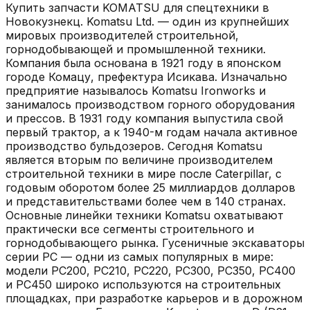
Купить запчасти
KOMATSU
для спецтехники в
Новокузнекц
.
Komatsu Ltd. — один из крупнейших
мировых производителей строительной,
горнодобывающей и промышленной техники.
Компания была основана в 1921 году в японском
городе Комацу, префектура Исикава. Изначально
предприятие называлось Komatsu Ironworks и
занималось производством горного оборудования
и прессов. В 1931 году компания выпустила свой
первый трактор, а к 1940-м годам начала активное
производство бульдозеров. Сегодня Komatsu
является вторым по величине производителем
строительной техники в мире после Caterpillar, с
годовым оборотом более 25 миллиардов долларов
и представительствами более чем в 140 странах.
Основные линейки техники Komatsu охватывают
практически все сегменты строительного и
горнодобывающего рынка. Гусеничные экскаваторы
серии PC — одни из самых популярных в мире:
модели PC200, PC210, PC220, PC300, PC350, PC400
и PC450 широко используются на строительных
площадках, при разработке карьеров и в дорожном