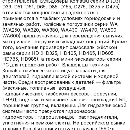
строительстве. Бульдозеры Komatsu серии D (D31,
D39, D51, D61, D65, D85, D155, D275, D375 и D475)
отличаются мощностью и надёжностью,
применяются в тяжёлых условиях горнодобычи и
земляных работ. Колёсные погрузчики серии WA
(WA250, WA320, WA380, WA430, WA470, WA500,
WA600) предназначены для перемещения сыпучих
материалов, погрузки и складских операций. Кроме
того, компания производит самосвалы жёсткой
рамы серии HD (HD325, HD405, HD465, HD605,
HD785, HD985), а также мини-экскаваторы серии
PC для городских работ. Владельцы техники
Komatsu наиболее часто ищут запчасти для
двигателей, гидравлической системы и ходовой
части. Среди востребованных деталей — фильтры
(масляные, топливные, воздушные,
гидравлические), турбокомпрессоры, форсунки,
ТНВД, водяные и масляные насосы, прокладки ГБЦ,
поршневые группы, вкладыши. Для гидравлической
системы часто требуются гидронасосы,
гидромоторы, гидроцилиндры, распределители,
уплотнения и ремкомплекты. На российском рынке
техника Komatsu присутствует с начала 1990-х