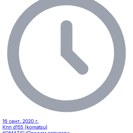
16 сент. 2020 г.
Кпп d155 (komatsu)
KOMATSU
Продам запчасти