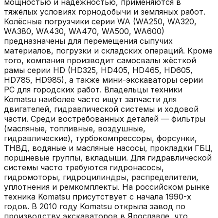
мощностью и надёжностью, применяются в
тяжёлых условиях горнодобычи и земляных работ.
Колёсные погрузчики серии WA (WA250, WA320,
WA380, WA430, WA470, WA500, WA600)
предназначены для перемещения сыпучих
материалов, погрузки и складских операций. Кроме
того, компания производит самосвалы жёсткой
рамы серии HD (HD325, HD405, HD465, HD605,
HD785, HD985), а также мини-экскаваторы серии
PC для городских работ. Владельцы техники
Komatsu наиболее часто ищут запчасти для
двигателей, гидравлической системы и ходовой
части. Среди востребованных деталей — фильтры
(масляные, топливные, воздушные,
гидравлические), турбокомпрессоры, форсунки,
ТНВД, водяные и масляные насосы, прокладки ГБЦ,
поршневые группы, вкладыши. Для гидравлической
системы часто требуются гидронасосы,
гидромоторы, гидроцилиндры, распределители,
уплотнения и ремкомплекты. На российском рынке
техника Komatsu присутствует с начала 1990-х
годов. В 2010 году Komatsu открыла завод по
производству экскаваторов в Ярославле, что