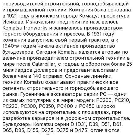
производителей строительной, горнодобывающей
и промышленной техники. Компания была основана
в 1921 году в японском городе Комацу, префектура
Исикава. Изначально предприятие называлось
Komatsu Ironworks и занималось производством
горного оборудования и прессов. В 1931 году
компания выпустила свой первый трактор, а к
1940-м годам начала активное производство
бульдозеров. Сегодня Komatsu является вторым по
величине производителем строительной техники в
мире после Caterpillar, с годовым оборотом более 25
миллиардов долларов и представительствами
более чем в 140 странах. Основные линейки
техники Komatsu охватывают практически все
сегменты строительного и горнодобывающего
рынка. Гусеничные экскаваторы серии PC — одни
из самых популярных в мире: модели PC200, PC210,
PC220, PC300, PC350, PC400 и PC450 широко
используются на строительных площадках, при
разработке карьеров и в дорожном строительстве.
Бульдозеры Komatsu серии D (D31, D39, D51, D61,
D65, D85, D155, D275, D375 и D475) отличаются