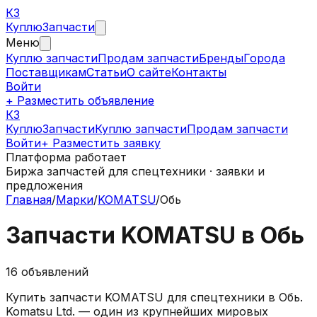
КЗ
Куплю
Запчасти
Меню
Куплю запчасти
Продам запчасти
Бренды
Города
Поставщикам
Статьи
О сайте
Контакты
Войти
+ Разместить объявление
КЗ
КуплюЗапчасти
Куплю запчасти
Продам запчасти
Войти
+ Разместить заявку
Платформа работает
Биржа запчастей для спецтехники · заявки и
предложения
Главная
/
Марки
/
KOMATSU
/
Обь
Запчасти
KOMATSU
в
Обь
16
объявлений
Купить запчасти
KOMATSU
для спецтехники в
Обь
.
Komatsu Ltd. — один из крупнейших мировых