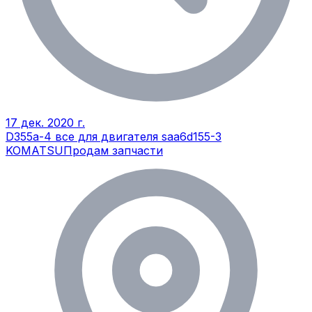
17 дек. 2020 г.
D355a-4 все для двигателя saa6d155-3
KOMATSU
Продам запчасти