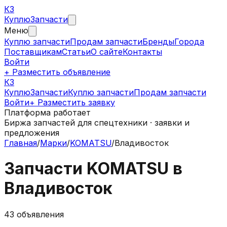
КЗ
Куплю
Запчасти
Меню
Куплю запчасти
Продам запчасти
Бренды
Города
Поставщикам
Статьи
О сайте
Контакты
Войти
+ Разместить объявление
КЗ
КуплюЗапчасти
Куплю запчасти
Продам запчасти
Войти
+ Разместить заявку
Платформа работает
Биржа запчастей для спецтехники · заявки и
предложения
Главная
/
Марки
/
KOMATSU
/
Владивосток
Запчасти
KOMATSU
в
Владивосток
43
объявления