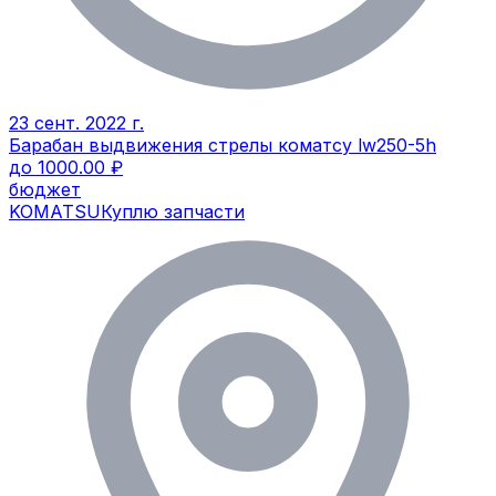
23 сент. 2022 г.
Барабан выдвижения стрелы коматсу lw250-5h
до 1000.00 ₽
бюджет
KOMATSU
Куплю запчасти