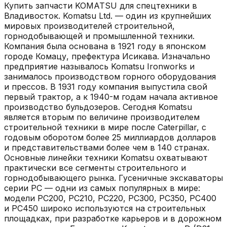
Купить запчасти
KOMATSU
для спецтехники в
Владивосток
.
Komatsu Ltd. — один из крупнейших
мировых производителей строительной,
горнодобывающей и промышленной техники.
Компания была основана в 1921 году в японском
городе Комацу, префектура Исикава. Изначально
предприятие называлось Komatsu Ironworks и
занималось производством горного оборудования
и прессов. В 1931 году компания выпустила свой
первый трактор, а к 1940-м годам начала активное
производство бульдозеров. Сегодня Komatsu
является вторым по величине производителем
строительной техники в мире после Caterpillar, с
годовым оборотом более 25 миллиардов долларов
и представительствами более чем в 140 странах.
Основные линейки техники Komatsu охватывают
практически все сегменты строительного и
горнодобывающего рынка. Гусеничные экскаваторы
серии PC — одни из самых популярных в мире:
модели PC200, PC210, PC220, PC300, PC350, PC400
и PC450 широко используются на строительных
площадках, при разработке карьеров и в дорожном