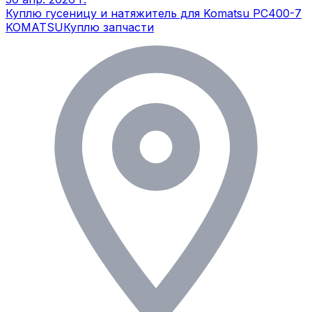
Куплю гусеницу и натяжитель для Komatsu PC400-7
KOMATSU
Куплю запчасти