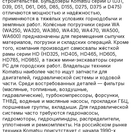
строительстве. Бульдозеры Komatsu серии D (D31,
D39, D51, D61, D65, D85, D155, D275, D375 и D475)
отличаются мощностью и надёжностью,
применяются в тяжёлых условиях горнодобычи и
земляных работ. Колёсные погрузчики серии WA
(WA250, WA320, WA380, WA430, WA470, WA500,
WA600) предназначены для перемещения сыпучих
материалов, погрузки и складских операций. Кроме
того, компания производит самосвалы жёсткой
рамы серии HD (HD325, HD405, HD465, HD605,
HD785, HD985), а также мини-экскаваторы серии
PC для городских работ. Владельцы техники
Komatsu наиболее часто ищут запчасти для
двигателей, гидравлической системы и ходовой
части. Среди востребованных деталей — фильтры
(масляные, топливные, воздушные,
гидравлические), турбокомпрессоры, форсунки,
ТНВД, водяные и масляные насосы, прокладки ГБЦ,
поршневые группы, вкладыши. Для гидравлической
системы часто требуются гидронасосы,
гидромоторы, гидроцилиндры, распределители,
уплотнения и ремкомплекты. На российском рынке
техника Komatsu присутствует с начала 1990-х