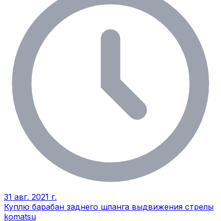
31 авг. 2021 г.
Куплю барабан заднего шланга выдвижения стрелы
komatsu