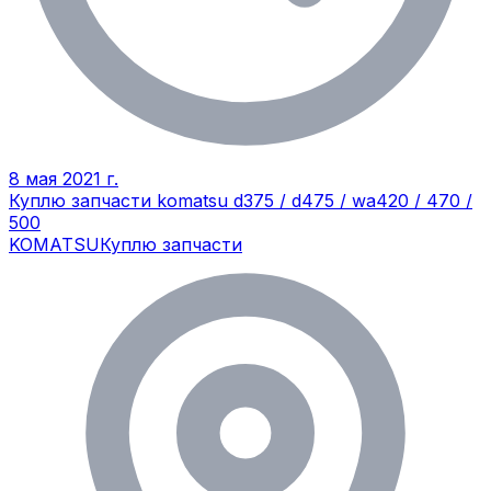
8 мая 2021 г.
Куплю запчасти komatsu d375 / d475 / wa420 / 470 /
500
KOMATSU
Куплю запчасти