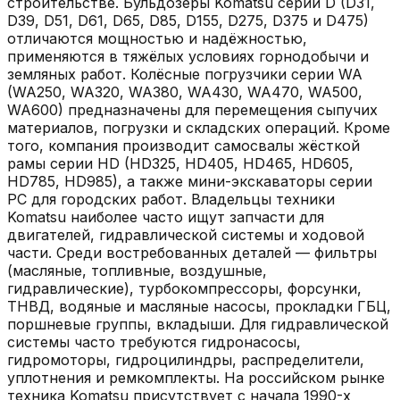
строительстве. Бульдозеры Komatsu серии D (D31,
D39, D51, D61, D65, D85, D155, D275, D375 и D475)
отличаются мощностью и надёжностью,
применяются в тяжёлых условиях горнодобычи и
земляных работ. Колёсные погрузчики серии WA
(WA250, WA320, WA380, WA430, WA470, WA500,
WA600) предназначены для перемещения сыпучих
материалов, погрузки и складских операций. Кроме
того, компания производит самосвалы жёсткой
рамы серии HD (HD325, HD405, HD465, HD605,
HD785, HD985), а также мини-экскаваторы серии
PC для городских работ. Владельцы техники
Komatsu наиболее часто ищут запчасти для
двигателей, гидравлической системы и ходовой
части. Среди востребованных деталей — фильтры
(масляные, топливные, воздушные,
гидравлические), турбокомпрессоры, форсунки,
ТНВД, водяные и масляные насосы, прокладки ГБЦ,
поршневые группы, вкладыши. Для гидравлической
системы часто требуются гидронасосы,
гидромоторы, гидроцилиндры, распределители,
уплотнения и ремкомплекты. На российском рынке
техника Komatsu присутствует с начала 1990-х