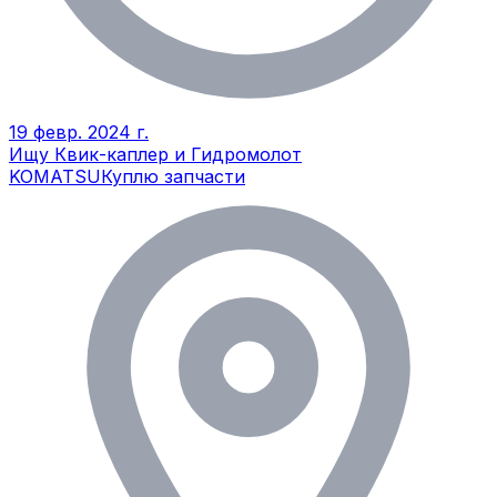
19 февр. 2024 г.
Ищу Квик-каплер и Гидромолот
KOMATSU
Куплю запчасти