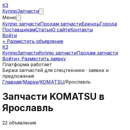
КЗ
Куплю
Запчасти
Меню
Куплю запчасти
Продам запчасти
Бренды
Города
Поставщикам
Статьи
О сайте
Контакты
Войти
+ Разместить объявление
КЗ
КуплюЗапчасти
Куплю запчасти
Продам запчасти
Войти
+ Разместить заявку
Платформа работает
Биржа запчастей для спецтехники · заявки и
предложения
Главная
/
Марки
/
KOMATSU
/
Ярославль
Запчасти
KOMATSU
в
Ярославль
22
объявления