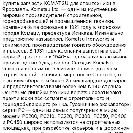
Купить запчасти
KOMATSU
для спецтехники в
Ярославль
.
Komatsu Ltd. — один из крупнейших
мировых производителей строительной,
горнодобывающей и промышленной техники.
Компания была основана в 1921 году в японском
городе Комацу, префектура Исикава. Изначально
предприятие называлось Komatsu Ironworks и
занималось производством горного оборудования
и прессов. В 1931 году компания выпустила свой
первый трактор, а к 1940-м годам начала активное
производство бульдозеров. Сегодня Komatsu
является вторым по величине производителем
строительной техники в мире после Caterpillar, с
годовым оборотом более 25 миллиардов долларов
и представительствами более чем в 140 странах.
Основные линейки техники Komatsu охватывают
практически все сегменты строительного и
горнодобывающего рынка. Гусеничные экскаваторы
серии PC — одни из самых популярных в мире:
модели PC200, PC210, PC220, PC300, PC350, PC400
и PC450 широко используются на строительных
площадках, при разработке карьеров и в дорожном