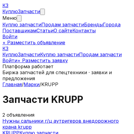
КЗ
Куплю
Запчасти
Меню
Куплю запчасти
Продам запчасти
Бренды
Города
Поставщикам
Статьи
О сайте
Контакты
Войти
+ Разместить объявление
КЗ
КуплюЗапчасти
Куплю запчасти
Продам запчасти
Войти
+ Разместить заявку
Платформа работает
Биржа запчастей для спецтехники · заявки и
предложения
Главная
/
Марки
/
KRUPP
Запчасти
KRUPP
2
объявления
Нужны сальники г/ц аутригеров внедорожного
крана krupp
KRUPP
Куплю запчасти