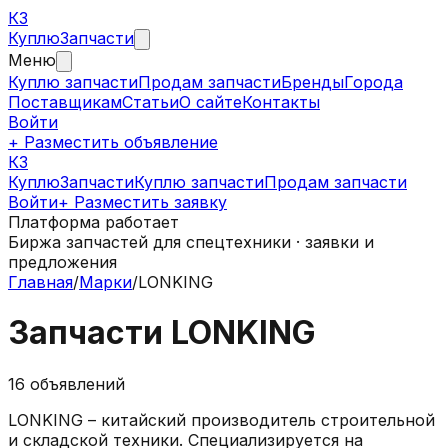
КЗ
Куплю
Запчасти
Меню
Куплю запчасти
Продам запчасти
Бренды
Города
Поставщикам
Статьи
О сайте
Контакты
Войти
+ Разместить объявление
КЗ
КуплюЗапчасти
Куплю запчасти
Продам запчасти
Войти
+ Разместить заявку
Платформа работает
Биржа запчастей для спецтехники · заявки и
предложения
Главная
/
Марки
/
LONKING
Запчасти
LONKING
16
объявлений
LONKING – китайский производитель строительной
и складской техники. Специализируется на