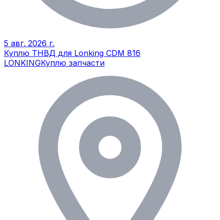
5 авг. 2026 г.
Куплю ТНВД для Lonking CDM 816
LONKING
Куплю запчасти