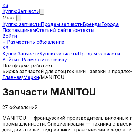
КЗ
Куплю
Запчасти
Меню
Куплю запчасти
Продам запчасти
Бренды
Города
Поставщикам
Статьи
О сайте
Контакты
Войти
+ Разместить объявление
КЗ
КуплюЗапчасти
Куплю запчасти
Продам запчасти
Войти
+ Разместить заявку
Платформа работает
Биржа запчастей для спецтехники · заявки и предло
Главная
/
Марки
/
MANITOU
Запчасти
MANITOU
27
объявлений
MANITOU — французский производитель вилочных пог
промышленности. Специализация — техника с высоко
для двигателей, гидравлики, трансмиссии и ходовой