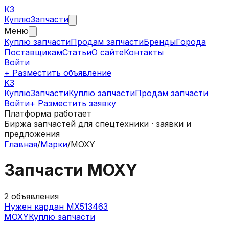
КЗ
Куплю
Запчасти
Меню
Куплю запчасти
Продам запчасти
Бренды
Города
Поставщикам
Статьи
О сайте
Контакты
Войти
+ Разместить объявление
КЗ
КуплюЗапчасти
Куплю запчасти
Продам запчасти
Войти
+ Разместить заявку
Платформа работает
Биржа запчастей для спецтехники · заявки и
предложения
Главная
/
Марки
/
MOXY
Запчасти
MOXY
2
объявления
Нужен кардан MX513463
MOXY
Куплю запчасти