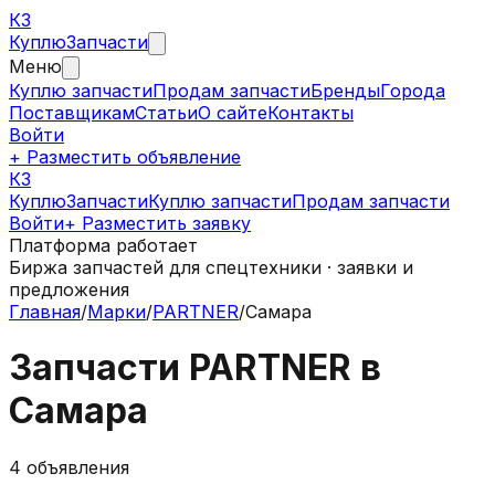
КЗ
Куплю
Запчасти
Меню
Куплю запчасти
Продам запчасти
Бренды
Города
Поставщикам
Статьи
О сайте
Контакты
Войти
+ Разместить объявление
КЗ
КуплюЗапчасти
Куплю запчасти
Продам запчасти
Войти
+ Разместить заявку
Платформа работает
Биржа запчастей для спецтехники · заявки и
предложения
Главная
/
Марки
/
PARTNER
/
Самара
Запчасти
PARTNER
в
Самара
4
объявления