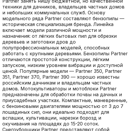
Partner занять нишу бюджетной, но качественной
техники для дачников, владельцев частных домов
и небольших коммунальных служб. Основу
модельного ряда Partner составляют бензопилы —
историческая специализация бренда. Линейка
включает модели различной мощности и
назначения: от лёгких бытовых пил для обрезки
деревьев и заготовки дров до
полупрофессиональных моделей, способных
работать с крупными деревьями. Бензопилы Partner
отличаются простотой конструкции, лёгким
запуском, низким уровнем вибрации и доступной
ценой. Популярные модели — Partner 350, Partner
351, Partner 370, Partner 390 — хорошо известны
российским дачникам и владельцам частных
домов. Мотокультиваторы и мотоблоки Partner
предназначены для обработки почвы на дачных и
приусадебных участках. Компактные, маневренные,
с бензиновыми двигателями мощностью от 3 до 7
лошадиных сил, они идеально подходят для
вспашки, культивации, нарезки борозд и
окучивания на площадях до 15-20 соток.
Снегоуборщики Partner представляют собой