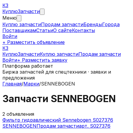
КЗ
Куплю
Запчасти
Меню
Куплю запчасти
Продам запчасти
Бренды
Города
Поставщикам
Статьи
О сайте
Контакты
Войти
+ Разместить объявление
КЗ
КуплюЗапчасти
Куплю запчасти
Продам запчасти
Войти
+ Разместить заявку
Платформа работает
Биржа запчастей для спецтехники · заявки и
предложения
Главная
/
Марки
/
SENNEBOGEN
Запчасти
SENNEBOGEN
2
объявления
Фильтр гидравлический Sennebogen S027376
SENNEBOGEN
Продам запчасти
арт.
S027376