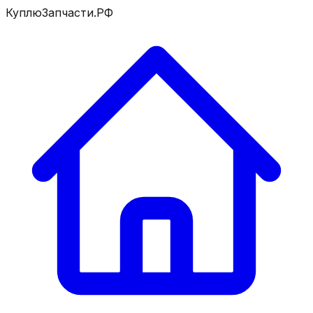
КуплюЗапчасти.РФ