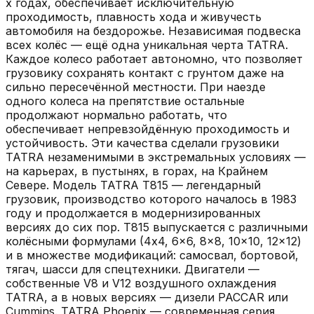
х годах, обеспечивает исключительную
проходимость, плавность хода и живучесть
автомобиля на бездорожье. Независимая подвеска
всех колёс — ещё одна уникальная черта TATRA.
Каждое колесо работает автономно, что позволяет
грузовику сохранять контакт с грунтом даже на
сильно пересечённой местности. При наезде
одного колеса на препятствие остальные
продолжают нормально работать, что
обеспечивает непревзойдённую проходимость и
устойчивость. Эти качества сделали грузовики
TATRA незаменимыми в экстремальных условиях —
на карьерах, в пустынях, в горах, на Крайнем
Севере. Модель TATRA T815 — легендарный
грузовик, производство которого началось в 1983
году и продолжается в модернизированных
версиях до сих пор. T815 выпускается с различными
колёсными формулами (4x4, 6x6, 8x8, 10x10, 12x12)
и в множестве модификаций: самосвал, бортовой,
тягач, шасси для спецтехники. Двигатели —
собственные V8 и V12 воздушного охлаждения
TATRA, а в новых версиях — дизели PACCAR или
Cummins. TATRA Phoenix — современная серия,