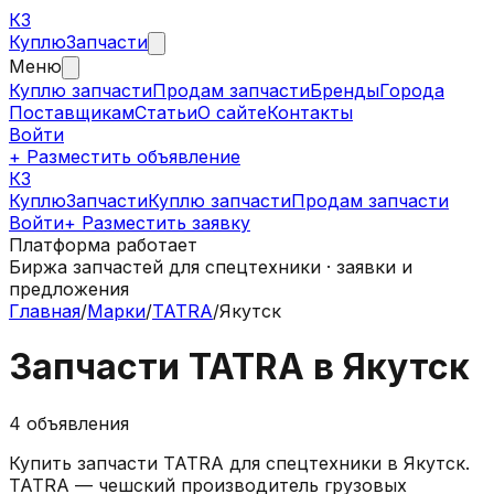
КЗ
Куплю
Запчасти
Меню
Куплю запчасти
Продам запчасти
Бренды
Города
Поставщикам
Статьи
О сайте
Контакты
Войти
+ Разместить объявление
КЗ
КуплюЗапчасти
Куплю запчасти
Продам запчасти
Войти
+ Разместить заявку
Платформа работает
Биржа запчастей для спецтехники · заявки и
предложения
Главная
/
Марки
/
TATRA
/
Якутск
Запчасти
TATRA
в
Якутск
4
объявления
Купить запчасти
TATRA
для спецтехники в
Якутск
.
TATRA — чешский производитель грузовых