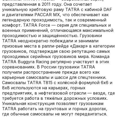
представленная в 2011 году. Она сочетает
уникальную хребтовую раму TATRA с кабиной DAF
и двигателями PACCAR MX, что обеспечивает как
легендарную проходимость, так и современный
комфорт. TATRA Force — серия для специальных и
военных применений, отличающаяся максимальной
проходимостью и защищённостью. Грузовики
TATRA неоднократно побеждали и занимали
призовые места в ралли-рейде «Дакар» в категории
грузовиков, подтверждая свою репутацию самых
проходимых серийных грузовиков мира. Команда
TATRA Buggyra Racing регулярно участвует в этих
соревнованиях. В России грузовики TATRA
получили распространение прежде всего как
карьерные самосвалы и шасси для спецтехники.
Самосвалы TATRA T815 с колёсной формулой 6x6 и
8x8 используются на карьерах, горных
предприятиях, в нефтегазовой отрасли — везде, где
требуется работа в тяжёлых дорожных условиях.
Уникальная конструкция позволяет грузовикам
TATRA работать на грунтовых и горных дорогах,
где обычные самосвалы не могут передвигаться.