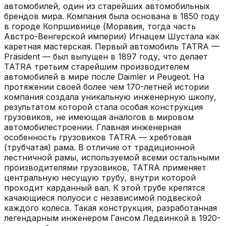
автомобилей, один из старейших автомобильных
брендов мира. Компания была основана в 1850 году
в городе Копршивнице (Моравия, тогда часть
Австро-Венгерской империи) Игнацем Шустала как
каретная мастерская. Первый автомобиль TATRA —
Präsident — был выпущен в 1897 году, что делает
TATRA третьим старейшим производителем
автомобилей в мире после Daimler и Peugeot. На
протяжении своей более чем 170-летней истории
компания создала уникальную инженерную школу,
результатом которой стала особая конструкция
грузовиков, не имеющая аналогов в мировом
автомобилестроении. Главная инженерная
особенность грузовиков TATRA — хребтовая
(трубчатая) рама. В отличие от традиционной
лестничной рамы, используемой всеми остальными
производителями грузовиков, TATRA применяет
центральную несущую трубу, внутри которой
проходит карданный вал. К этой трубе крепятся
качающиеся полуоси с независимой подвеской
каждого колеса. Такая конструкция, разработанная
легендарным инженером Гансом Ледвинкой в 1920-