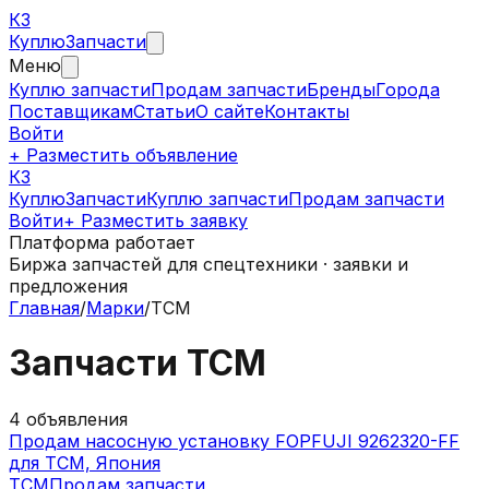
КЗ
Куплю
Запчасти
Меню
Куплю запчасти
Продам запчасти
Бренды
Города
Поставщикам
Статьи
О сайте
Контакты
Войти
+ Разместить объявление
КЗ
КуплюЗапчасти
Куплю запчасти
Продам запчасти
Войти
+ Разместить заявку
Платформа работает
Биржа запчастей для спецтехники · заявки и
предложения
Главная
/
Марки
/
TCM
Запчасти
TCM
4
объявления
Продам насосную установку FOPFUJI 9262320-FF
для TCM, Япония
TCM
Продам запчасти