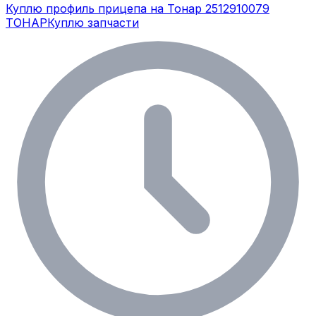
Куплю профиль прицепа на Тонар 2512910079
ТОНАР
Куплю запчасти