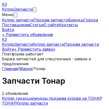
КЗ
Куплю
Запчасти
Меню
Куплю запчасти
Продам запчасти
Бренды
Города
Поставщикам
Статьи
О сайте
Контакты
Войти
+ Разместить объявление
КЗ
КуплюЗапчасти
Куплю запчасти
Продам запчасти
Войти
+ Разместить заявку
Платформа работает
Биржа запчастей для спецтехники · заявки и
предложения
Главная
/
Марки
/
Тонар
Запчасти
Тонар
2
объявления
Куплю гидроцилиндры подъема кузова на ТОНАР
ТОНАР
Куплю запчасти