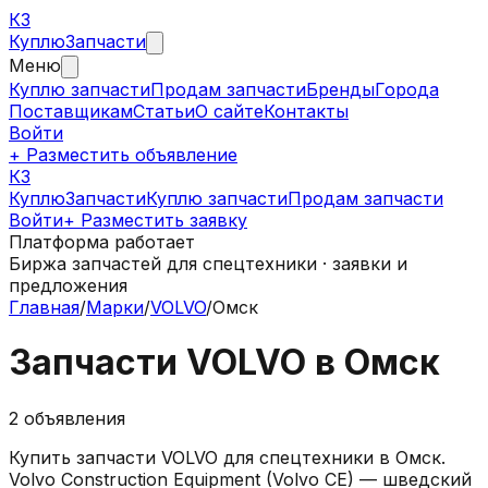
КЗ
Куплю
Запчасти
Меню
Куплю запчасти
Продам запчасти
Бренды
Города
Поставщикам
Статьи
О сайте
Контакты
Войти
+ Разместить объявление
КЗ
КуплюЗапчасти
Куплю запчасти
Продам запчасти
Войти
+ Разместить заявку
Платформа работает
Биржа запчастей для спецтехники · заявки и
предложения
Главная
/
Марки
/
VOLVO
/
Омск
Запчасти
VOLVO
в
Омск
2
объявления
Купить запчасти
VOLVO
для спецтехники в
Омск
.
Volvo Construction Equipment (Volvo CE) — шведский