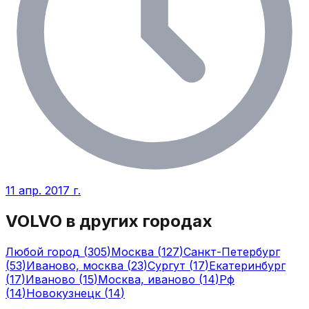
11 апр. 2017 г.
VOLVO
в других городах
Любой город
(
305
)
Москва
(
127
)
Санкт-Петербург
(
53
)
Иваново, москва
(
23
)
Сургут
(
17
)
Екатеринбург
(
17
)
Иваново
(
15
)
Москва, иваново
(
14
)
Рф
(
14
)
Новокузнецк
(
14
)