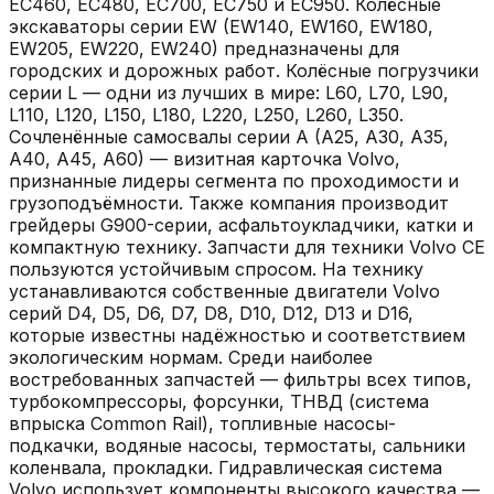
EC460, EC480, EC700, EC750 и EC950. Колёсные
экскаваторы серии EW (EW140, EW160, EW180,
EW205, EW220, EW240) предназначены для
городских и дорожных работ. Колёсные погрузчики
серии L — одни из лучших в мире: L60, L70, L90,
L110, L120, L150, L180, L220, L250, L260, L350.
Сочленённые самосвалы серии A (A25, A30, A35,
A40, A45, A60) — визитная карточка Volvo,
признанные лидеры сегмента по проходимости и
грузоподъёмности. Также компания производит
грейдеры G900-серии, асфальтоукладчики, катки и
компактную технику. Запчасти для техники Volvo CE
пользуются устойчивым спросом. На технику
устанавливаются собственные двигатели Volvo
серий D4, D5, D6, D7, D8, D10, D12, D13 и D16,
которые известны надёжностью и соответствием
экологическим нормам. Среди наиболее
востребованных запчастей — фильтры всех типов,
турбокомпрессоры, форсунки, ТНВД (система
впрыска Common Rail), топливные насосы-
подкачки, водяные насосы, термостаты, сальники
коленвала, прокладки. Гидравлическая система
Volvo использует компоненты высокого качества —