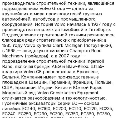
производитель строительной техники, являющийся
подразделением Volvo Group — одного из
крупнейших в мире производителей грузовых
автомобилей, автобусов и промышленного
оборудования. История Volvo началась в 1927 году с
производства легковых автомобилей в Гётеборге.
Подразделение строительной техники развивалось
благодаря ряду стратегических приобретений: в
1985 году Volvo купила Clark Michigan (погрузчики),
в 1995 — шведскую компанию Champion Road
Machinery (грейдеры), а в 2007 году —
подразделение строительной техники Ingersoll
Rand, включая бренды ABG и Blaw-Knox. Штаб-
квартира Volvo CE расположена в Брюсселе,
Бельгия. Компания имеет производственные
площадки в Швеции, Германии, Франции, Польше,
США, Бразилии, Индии, Китае и Южной Корее.
Модельный ряд Volvo Construction Equipment
отличается разнообразием и технологичностью.
Гусеничные экскаваторы серии EC — основа
линейки: EC140, EC160, EC200, EC210, EC220, EC235,
EC240, EC250, EC290, EC300, EC350, EC360, EC380,