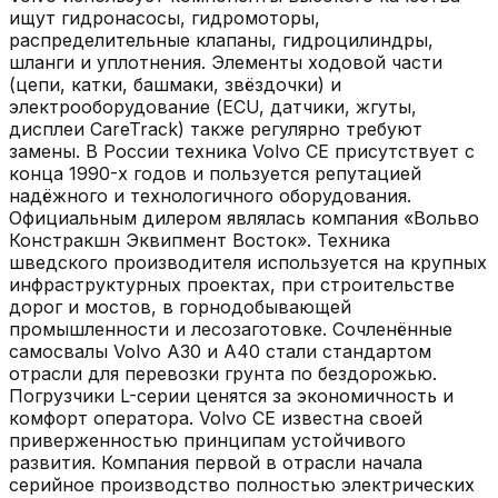
ищут гидронасосы, гидромоторы,
распределительные клапаны, гидроцилиндры,
шланги и уплотнения. Элементы ходовой части
(цепи, катки, башмаки, звёздочки) и
электрооборудование (ECU, датчики, жгуты,
дисплеи CareTrack) также регулярно требуют
замены. В России техника Volvo CE присутствует с
конца 1990-х годов и пользуется репутацией
надёжного и технологичного оборудования.
Официальным дилером являлась компания «Вольво
Констракшн Эквипмент Восток». Техника
шведского производителя используется на крупных
инфраструктурных проектах, при строительстве
дорог и мостов, в горнодобывающей
промышленности и лесозаготовке. Сочленённые
самосвалы Volvo A30 и A40 стали стандартом
отрасли для перевозки грунта по бездорожью.
Погрузчики L-серии ценятся за экономичность и
комфорт оператора. Volvo CE известна своей
приверженностью принципам устойчивого
развития. Компания первой в отрасли начала
серийное производство полностью электрических