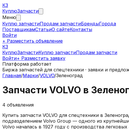
КЗ
Куплю
Запчасти
Меню
Куплю запчасти
Продам запчасти
Бренды
Города
Поставщикам
Статьи
О сайте
Контакты
Войти
+ Разместить объявление
КЗ
КуплюЗапчасти
Куплю запчасти
Продам запчасти
Войти
+ Разместить заявку
Платформа работает
Биржа запчастей для спецтехники · заявки и предло
Главная
/
Марки
/
VOLVO
/
Зеленоград
Запчасти
VOLVO
в
Зелено
4
объявления
Купить запчасти
VOLVO
для спецтехники в
Зеленогра
подразделением Volvo Group — одного из крупнейши
Volvo началась в 1927 году с производства легковы