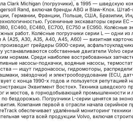
ила Clark Michigan (погрузчики), в 1995 — шведскую к
gersoll Rand, включая бренды ABG и Blaw-Knox. Штаб-
ии, Германии, Франции, Польше, США, Бразилии, Инд
технологичностью. Гусеничные экскаваторы серии EC —
EC380, EC460, EC480, EC700, EC750 и EC950. Колёсные
х работ. Колёсные погрузчики серии L — одни из лучши
и A (A25, A30, A35, A40, A45, A60) — визитная карточ
производит грейдеры G900-серии, асфальтоукладчики,
 устанавливаются собственные двигатели Volvo серий D
ким нормам. Среди наиболее востребованных запчаст
ливные насосы-подкачки, водяные насосы, термостат
ества — ищут гидронасосы, гидромоторы, распредели
ашмаки, звёздочки) и электрооборудование (ECU, датч
твует с конца 1990-х годов и пользуется репутацией 
онстракшн Эквипмент Восток». Техника шведского пр
ог и мостов, в горнодобывающей промышленности и л
 по бездорожью. Погрузчики L-серии ценятся за экон
вития. Компания первой в отрасли начала серийное 
areTrack обеспечивает удалённый мониторинг техники
тельная черта всей продукции Volvo, включая строит