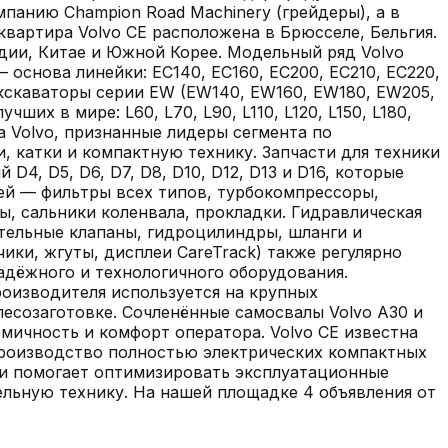
омпанию Champion Road Machinery (грейдеры), а в
квартира Volvo CE расположена в Брюсселе, Бельгия.
ии, Китае и Южной Корее. Модельный ряд Volvo
 основа линейки: EC140, EC160, EC200, EC210, EC220,
 экскаваторы серии EW (EW140, EW160, EW180, EW205,
х в мире: L60, L70, L90, L110, L120, L150, L180,
ка Volvo, признанные лидеры сегмента по
 катки и компактную технику. Запчасти для техники
4, D5, D6, D7, D8, D10, D12, D13 и D16, которые
ей — фильтры всех типов, турбокомпрессоры,
ы, сальники коленвала, прокладки. Гидравлическая
тельные клапаны, гидроцилиндры, шланги и
ики, жгуты, дисплеи CareTrack) также регулярно
надёжного и технологичного оборудования.
оизводителя используется на крупных
есозаготовке. Сочленённые самосвалы Volvo A30 и
омичность и комфорт оператора. Volvo CE известна
производство полностью электрических компактных
 и помогает оптимизировать эксплуатационные
ельную технику.
На нашей площадке
4
объявления
от