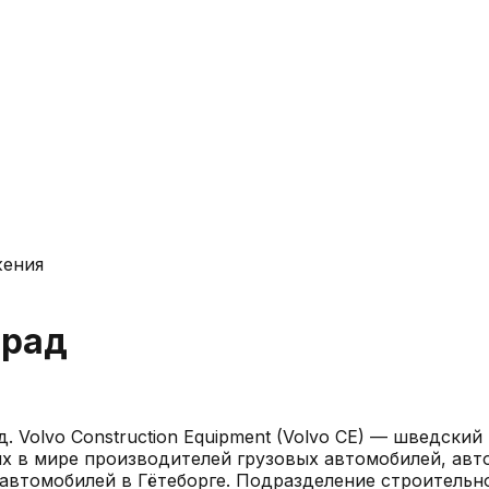
жения
град
д
.
Volvo Construction Equipment (Volvo CE) — шведск
х в мире производителей грузовых автомобилей, авт
х автомобилей в Гётеборге. Подразделение строительн