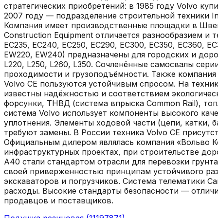
стратегических приобретений: в 1985 году Volvo куп
2007 году — подразделение строительной техники In
Компания имеет производственные площадки в Швец
Construction Equipment отличается разнообразием и 
EC235, EC240, EC250, EC290, EC300, EC350, EC360, 
EW220, EW240) предназначены для городских и дорожны
L220, L250, L260, L350. Сочленённые самосвалы сери
проходимости и грузоподъёмности. Также компания 
Volvo CE пользуются устойчивым спросом. На технику
известны надёжностью и соответствием экологичес
форсунки, ТНВД (система впрыска Common Rail), топ
система Volvo использует компоненты высокого кач
уплотнения. Элементы ходовой части (цепи, катки, б
требуют замены. В России техника Volvo CE присутс
Официальным дилером являлась компания «Вольво К
инфраструктурных проектах, при строительстве дор
A40 стали стандартом отрасли для перевозки грунта
своей приверженностью принципам устойчивого раз
экскаваторов и погрузчиков. Система телематики C
расходы. Высокие стандарты безопасности — отличи
продавцов и поставщиков.
Подушка резиновая (11197871)