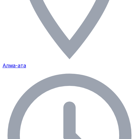
Алма-ата