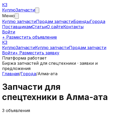
КЗ
Куплю
Запчасти
Меню
Куплю запчасти
Продам запчасти
Бренды
Города
Поставщикам
Статьи
О сайте
Контакты
Войти
+ Разместить объявление
КЗ
КуплюЗапчасти
Куплю запчасти
Продам запчасти
Войти
+ Разместить заявку
Платформа работает
Биржа запчастей для спецтехники · заявки и
предложения
Главная
/
Города
/
Алма-ата
Запчасти для
спецтехники в
Алма-ата
3
объявления