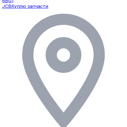
6BG1
JCB
Куплю запчасти