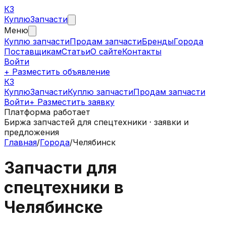
КЗ
Куплю
Запчасти
Меню
Куплю запчасти
Продам запчасти
Бренды
Города
Поставщикам
Статьи
О сайте
Контакты
Войти
+ Разместить объявление
КЗ
КуплюЗапчасти
Куплю запчасти
Продам запчасти
Войти
+ Разместить заявку
Платформа работает
Биржа запчастей для спецтехники · заявки и
предложения
Главная
/
Города
/
Челябинск
Запчасти для
спецтехники в
Челябинске