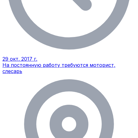
29 окт. 2017 г.
На постоянную работу требуются моторист,
слесарь