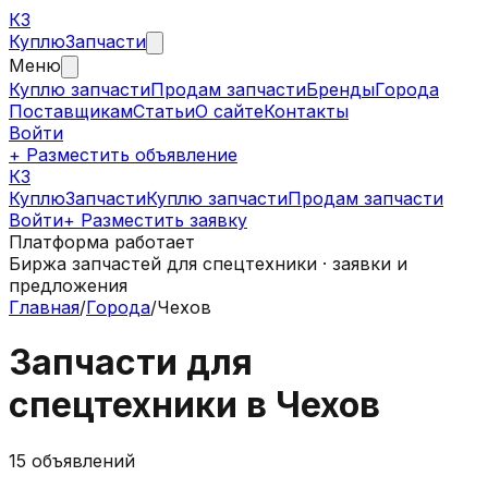
КЗ
Куплю
Запчасти
Меню
Куплю запчасти
Продам запчасти
Бренды
Города
Поставщикам
Статьи
О сайте
Контакты
Войти
+ Разместить объявление
КЗ
КуплюЗапчасти
Куплю запчасти
Продам запчасти
Войти
+ Разместить заявку
Платформа работает
Биржа запчастей для спецтехники · заявки и
предложения
Главная
/
Города
/
Чехов
Запчасти для
спецтехники в
Чехов
15
объявлений