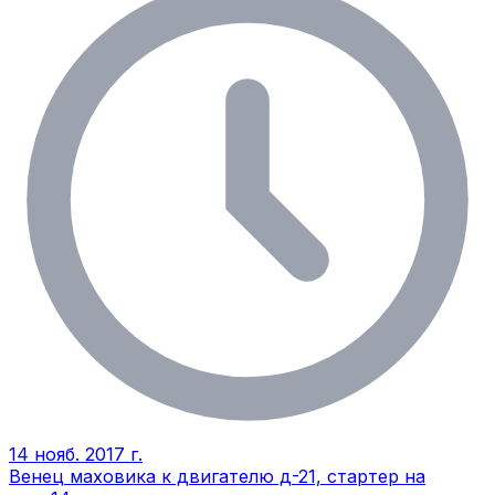
14 нояб. 2017 г.
Венец маховика к двигателю д-21, стартер на