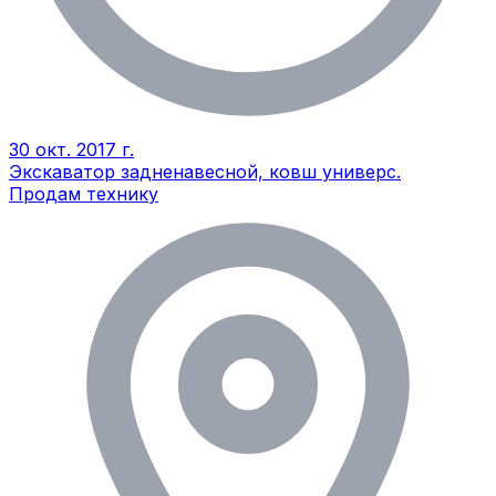
30 окт. 2017 г.
Экскаватор задненавесной, ковш универс.
Продам технику