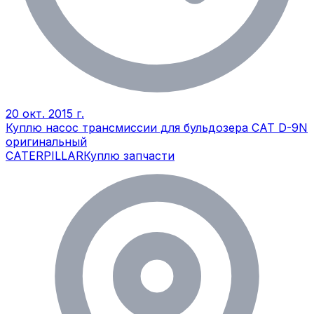
20 окт. 2015 г.
Куплю насос трансмиссии для бульдозера САТ D-9N
оригинальный
CATERPILLAR
Куплю запчасти