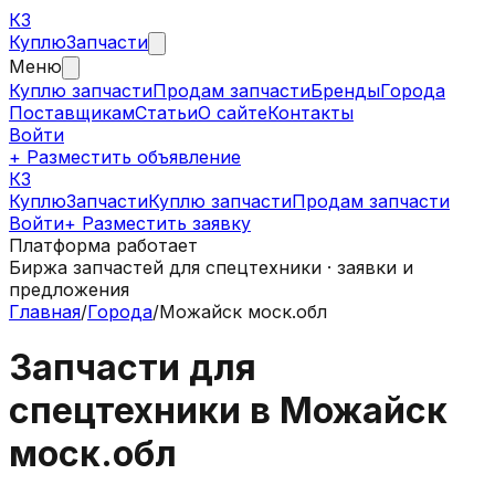
КЗ
Куплю
Запчасти
Меню
Куплю запчасти
Продам запчасти
Бренды
Города
Поставщикам
Статьи
О сайте
Контакты
Войти
+ Разместить объявление
КЗ
КуплюЗапчасти
Куплю запчасти
Продам запчасти
Войти
+ Разместить заявку
Платформа работает
Биржа запчастей для спецтехники · заявки и
предложения
Главная
/
Города
/
Можайск моск.обл
Запчасти для
спецтехники в
Можайск
моск.обл