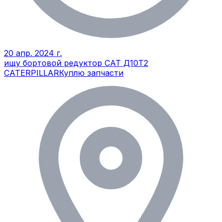
20 апр. 2024 г.
ищу бортовой редуктор САТ Д10Т2
CATERPILLAR
Куплю запчасти