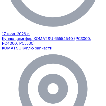
17 июл. 2026 г.
Куплю демпфер KOMATSU 65554540 (PC3000,
PC4000, PC5500)
KOMATSU
Куплю запчасти