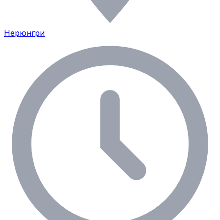
Нерюнгри