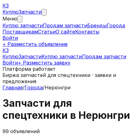
КЗ
Куплю
Запчасти
Меню
Куплю запчасти
Продам запчасти
Бренды
Города
Поставщикам
Статьи
О сайте
Контакты
Войти
+ Разместить объявление
КЗ
КуплюЗапчасти
Куплю запчасти
Продам запчасти
Войти
+ Разместить заявку
Платформа работает
Биржа запчастей для спецтехники · заявки и
предложения
Главная
/
Города
/
Нерюнгри
Запчасти для
спецтехники в
Нерюнгри
99
объявлений