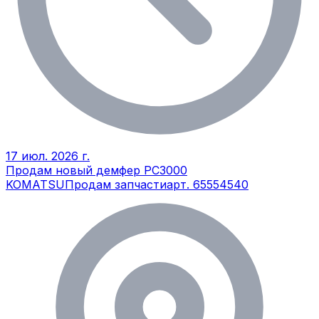
17 июл. 2026 г.
Продам новый демфер РС3000
KOMATSU
Продам запчасти
арт.
65554540