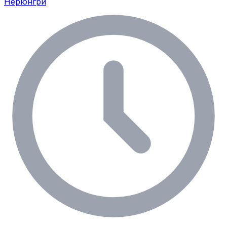
Нерюнгри