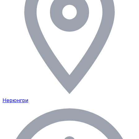
Нерюнгри