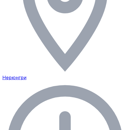
Нерюнгри