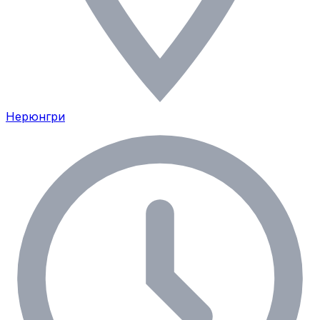
Нерюнгри