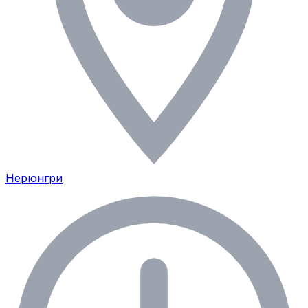
Нерюнгри