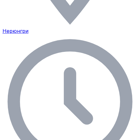
Нерюнгри