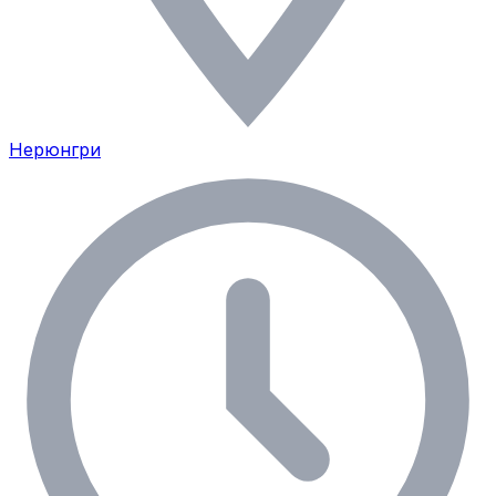
Нерюнгри