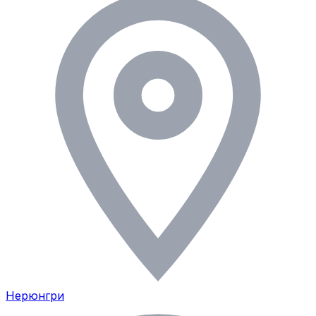
Нерюнгри