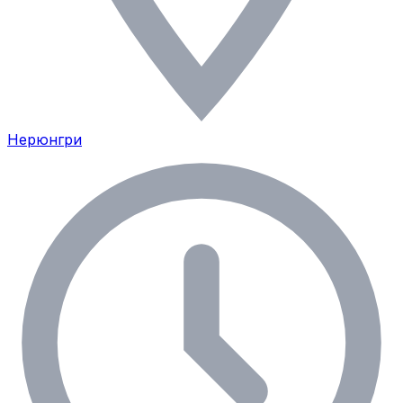
Нерюнгри