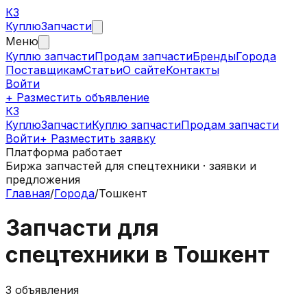
КЗ
Куплю
Запчасти
Меню
Куплю запчасти
Продам запчасти
Бренды
Города
Поставщикам
Статьи
О сайте
Контакты
Войти
+ Разместить объявление
КЗ
КуплюЗапчасти
Куплю запчасти
Продам запчасти
Войти
+ Разместить заявку
Платформа работает
Биржа запчастей для спецтехники · заявки и
предложения
Главная
/
Города
/
Тошкент
Запчасти для
спецтехники в
Тошкент
3
объявления