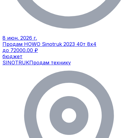
8 июн. 2026 г.
Продам HOWO Sinotruk 2023 40т 8х4
до 72000.00 ₽
бюджет
SINOTRUK
Продам технику