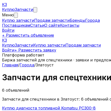
КЗ
Куплю
Запчасти
Меню
Куплю запчасти
Продам запчасти
Бренды
Города
Поставщикам
Статьи
О сайте
Контакты
Войти
+ Разместить объявление
КЗ
КуплюЗапчасти
Куплю запчасти
Продам запчасти
Войти
+ Разместить заявку
Платформа работает
Биржа запчастей для спецтехники · заявки и предло
Главная
/
Города
/
Златоуст
Запчасти для спецтехник
6
объявлений
Запчасти для спецтехники в
Златоуст
:
6
объявлений
о
Куплю диагноста топливной Komatsu PC300-8