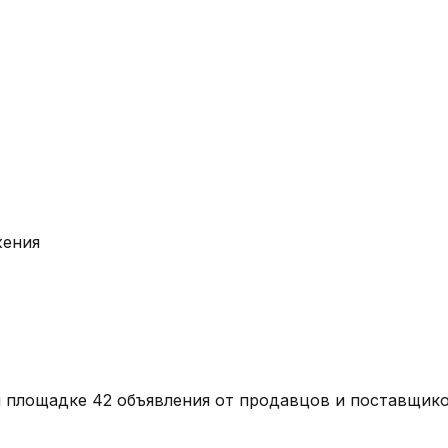
жения
й площадке
42
объявления
от продавцов и поставщико