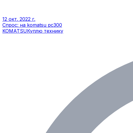
12 окт. 2022 г.
Спрос: на komatsu рс300
KOMATSU
Куплю технику