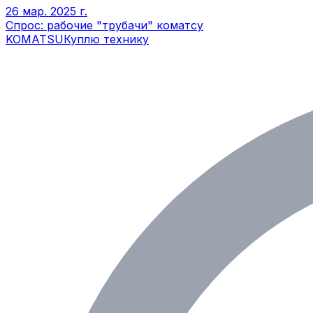
26 мар. 2025 г.
Спрос: рабочие "трубачи" коматсу
KOMATSU
Куплю технику