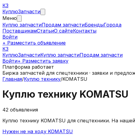
КЗ
Куплю
Запчасти
Меню
Куплю запчасти
Продам запчасти
Бренды
Города
Поставщикам
Статьи
О сайте
Контакты
Войти
+ Разместить объявление
КЗ
КуплюЗапчасти
Куплю запчасти
Продам запчасти
Войти
+ Разместить заявку
Платформа работает
Биржа запчастей для спецтехники · заявки и предло
Главная
/
Куплю технику
/
KOMATSU
Куплю технику
KOMATSU
42
объявления
Куплю технику
KOMATSU
для спецтехники.
На наше
Нужен не на ходу KOMATSU