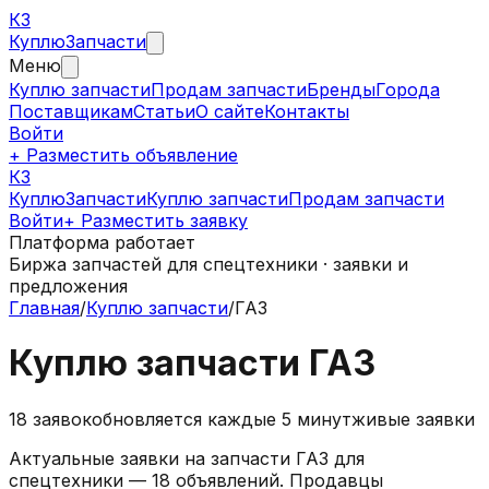
КЗ
Куплю
Запчасти
Меню
Куплю запчасти
Продам запчасти
Бренды
Города
Поставщикам
Статьи
О сайте
Контакты
Войти
+ Разместить объявление
КЗ
КуплюЗапчасти
Куплю запчасти
Продам запчасти
Войти
+ Разместить заявку
Платформа работает
Биржа запчастей для спецтехники · заявки и
предложения
Главная
/
Куплю запчасти
/
ГАЗ
Куплю запчасти ГАЗ
18
заявок
обновляется каждые 5 минут
живые заявки
Актуальные заявки на запчасти ГАЗ для
спецтехники — 18 объявлений. Продавцы