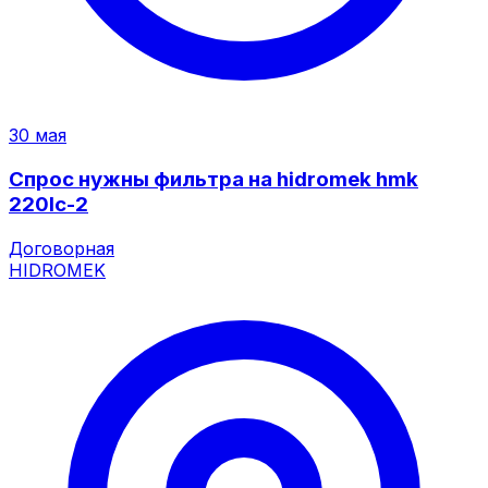
30 мая
Спрос нужны фильтра на hidromek hmk
220lc-2
Договорная
HIDROMEK