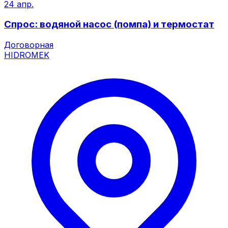
24 апр.
Спрос: водяной насос (помпа) и термостат
Договорная
HIDROMEK