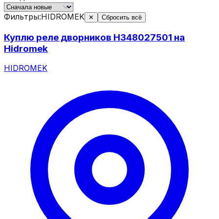
Фильтры:
HIDROMEK
✕
Сбросить всё
Куплю реле дворников H348027501 на
Hidromek
HIDROMEK