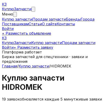
КЗ
Куплю
Запчасти
Меню
Куплю запчасти
Продам запчасти
Бренды
Города
Поставщикам
Статьи
О сайте
Контакты
Войти
+ Разместить объявление
КЗ
КуплюЗапчасти
Куплю запчасти
Продам запчасти
Войти
+ Разместить заявку
Платформа работает
Биржа запчастей для спецтехники · заявки и
предложения
Главная
/
Куплю запчасти
/
HIDROMEK
Куплю запчасти
HIDROMEK
19
заявок
обновляется каждые 5 минут
живые заявки