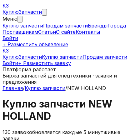
КЗ
Куплю
Запчасти
Меню
Куплю запчасти
Продам запчасти
Бренды
Города
Поставщикам
Статьи
О сайте
Контакты
Войти
+ Разместить объявление
КЗ
КуплюЗапчасти
Куплю запчасти
Продам запчасти
Войти
+ Разместить заявку
Платформа работает
Биржа запчастей для спецтехники · заявки и
предложения
Главная
/
Куплю запчасти
/
NEW HOLLAND
Куплю запчасти NEW
HOLLAND
130
заявок
обновляется каждые 5 минут
живые
заявки