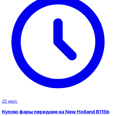
22 июл.
Куплю фары передние на New Holland B115b