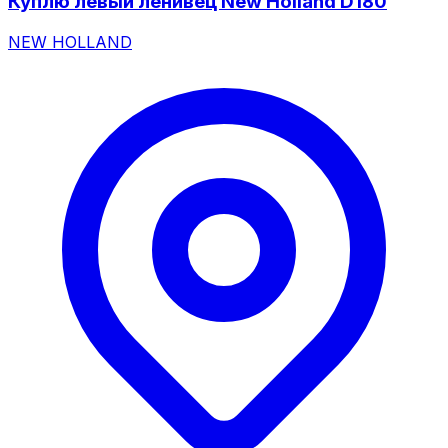
Куплю левый ленивец New Holland D180
NEW HOLLAND