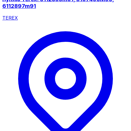
6112897m91
TEREX