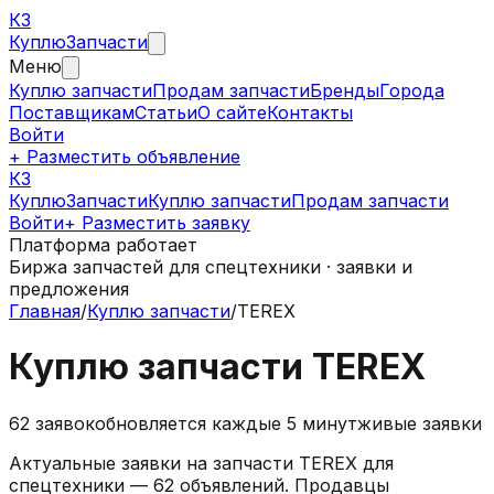
КЗ
Куплю
Запчасти
Меню
Куплю запчасти
Продам запчасти
Бренды
Города
Поставщикам
Статьи
О сайте
Контакты
Войти
+ Разместить объявление
КЗ
КуплюЗапчасти
Куплю запчасти
Продам запчасти
Войти
+ Разместить заявку
Платформа работает
Биржа запчастей для спецтехники · заявки и
предложения
Главная
/
Куплю запчасти
/
TEREX
Куплю запчасти TEREX
62
заявок
обновляется каждые 5 минут
живые заявки
Актуальные заявки на запчасти TEREX для
спецтехники — 62 объявлений. Продавцы