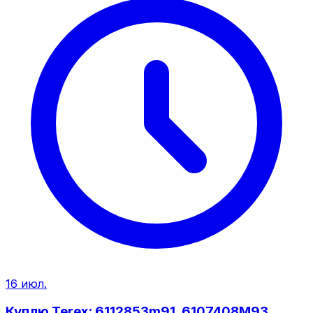
16 июл.
Куплю Terex: 6112853m91, 6107408M93,