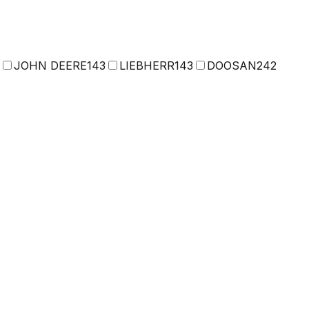
JOHN DEERE
143
LIEBHERR
143
DOOSAN
242