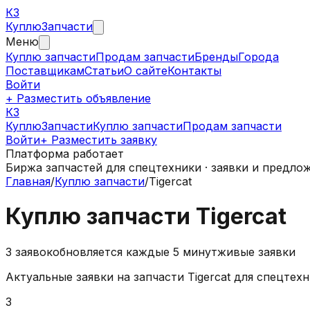
КЗ
Куплю
Запчасти
Меню
Куплю запчасти
Продам запчасти
Бренды
Города
Поставщикам
Статьи
О сайте
Контакты
Войти
+ Разместить объявление
КЗ
КуплюЗапчасти
Куплю запчасти
Продам запчасти
Войти
+ Разместить заявку
Платформа работает
Биржа запчастей для спецтехники · заявки и предло
Главная
/
Куплю запчасти
/
Tigercat
Куплю запчасти Tigercat
3
заявок
обновляется каждые 5 минут
живые заявки
Актуальные заявки на запчасти Tigercat для спецте
3