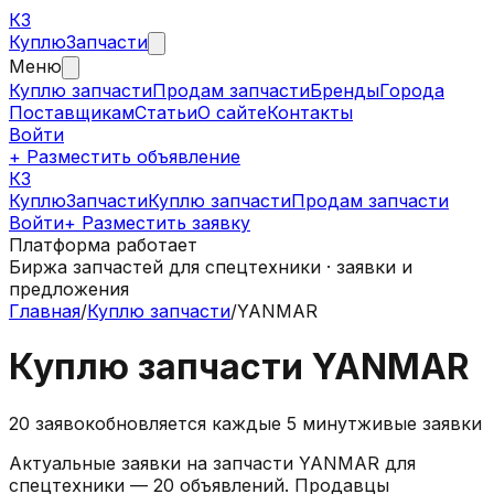
КЗ
Куплю
Запчасти
Меню
Куплю запчасти
Продам запчасти
Бренды
Города
Поставщикам
Статьи
О сайте
Контакты
Войти
+ Разместить объявление
КЗ
КуплюЗапчасти
Куплю запчасти
Продам запчасти
Войти
+ Разместить заявку
Платформа работает
Биржа запчастей для спецтехники · заявки и
предложения
Главная
/
Куплю запчасти
/
YANMAR
Куплю запчасти YANMAR
20
заявок
обновляется каждые 5 минут
живые заявки
Актуальные заявки на запчасти YANMAR для
спецтехники — 20 объявлений. Продавцы