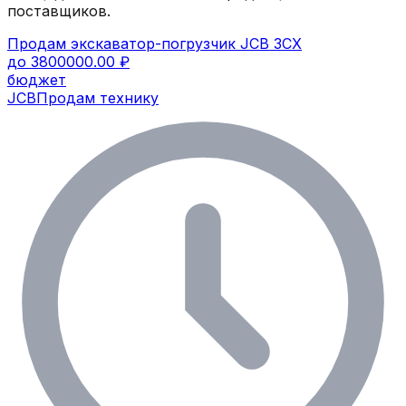
поставщиков.
Продам экскаватор-погрузчик JCB 3CX
до 3800000.00 ₽
бюджет
JCB
Продам технику