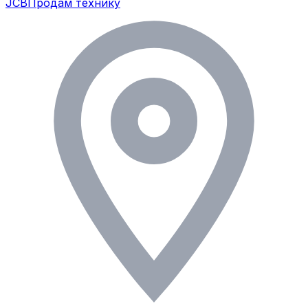
JCB
Продам технику