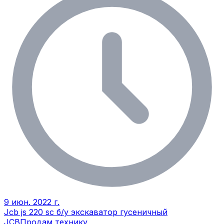
9 июн. 2022 г.
Jcb js 220 sc б/у экскаватор гусеничный
JCB
Продам технику