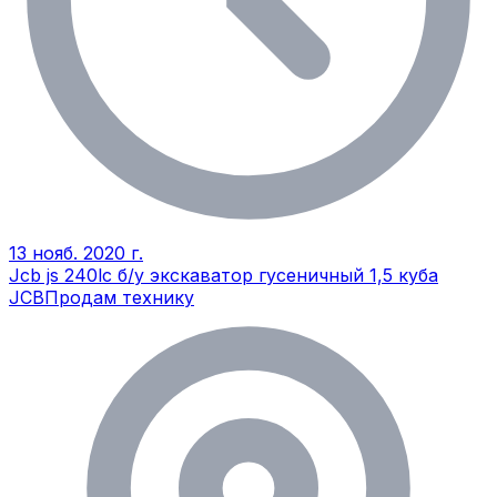
13 нояб. 2020 г.
Jcb js 240lc б/у экскаватор гусеничный 1,5 куба
JCB
Продам технику