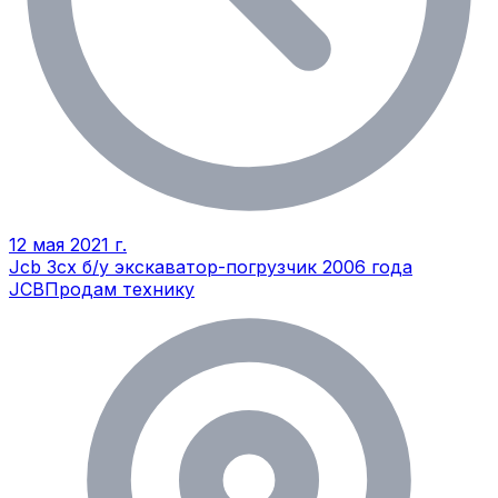
12 мая 2021 г.
Jcb 3cx б/у экскаватор-погрузчик 2006 года
JCB
Продам технику