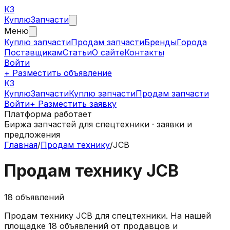
КЗ
Куплю
Запчасти
Меню
Куплю запчасти
Продам запчасти
Бренды
Города
Поставщикам
Статьи
О сайте
Контакты
Войти
+ Разместить объявление
КЗ
КуплюЗапчасти
Куплю запчасти
Продам запчасти
Войти
+ Разместить заявку
Платформа работает
Биржа запчастей для спецтехники · заявки и
предложения
Главная
/
Продам технику
/
JCB
Продам технику
JCB
18
объявлений
Продам технику
JCB
для спецтехники.
На нашей
площадке
18
объявлений
от продавцов и