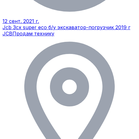
12 сент. 2021 г.
Jcb 3cx super eco б/у экскаватор-погрузчик 2019 г
JCB
Продам технику