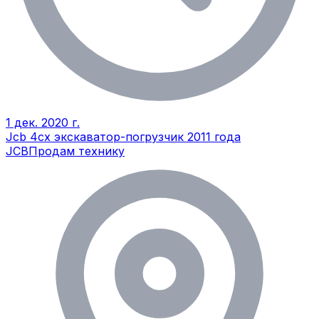
1 дек. 2020 г.
Jcb 4cx экскаватор-погрузчик 2011 года
JCB
Продам технику