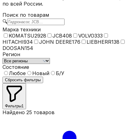
по всей России.
Поиск по
товарам
🔍
Марка техники
KOMATSU
2928
JCB
408
VOLVO
333
HITACHI
934
JOHN DEERE
176
LIEBHERR
138
DOOSAN
154
Регион
Состояние
Любое
Новый
Б/У
Сбросить фильтры
Фильтры
1
Найдено
25
товаров