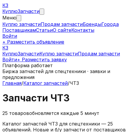
КЗ
Куплю
Запчасти
Меню
Куплю запчасти
Продам запчасти
Бренды
Города
Поставщикам
Статьи
О сайте
Контакты
Войти
+ Разместить объявление
КЗ
КуплюЗапчасти
Куплю запчасти
Продам запчасти
Войти
+ Разместить заявку
Платформа работает
Биржа запчастей для спецтехники · заявки и
предложения
Главная
/
Каталог запчастей
/
ЧТЗ
Запчасти ЧТЗ
25
товаров
обновляется каждые 5 минут
Каталог запчастей ЧТЗ для спецтехники — 25
объявлений. Новые и б/у запчасти от поставщиков