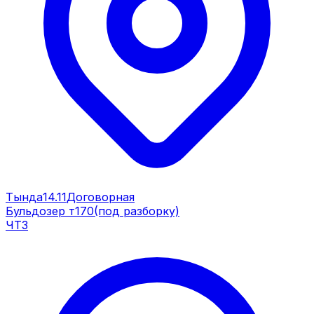
Тында
14.11
Договорная
Бульдозер т170(под разборку)
ЧТЗ