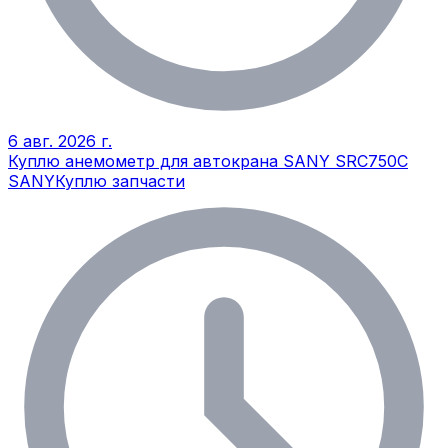
6 авг. 2026 г.
Куплю анемометр для автокрана SANY SRC750C
SANY
Куплю запчасти