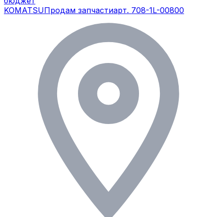
бюджет
KOMATSU
Продам запчасти
арт.
708-1L-00800