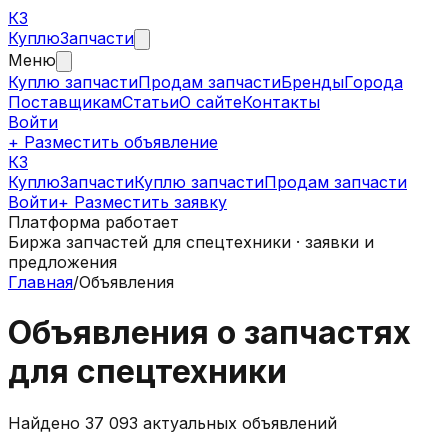
КЗ
Куплю
Запчасти
Меню
Куплю запчасти
Продам запчасти
Бренды
Города
Поставщикам
Статьи
О сайте
Контакты
Войти
+ Разместить объявление
КЗ
КуплюЗапчасти
Куплю запчасти
Продам запчасти
Войти
+ Разместить заявку
Платформа работает
Биржа запчастей для спецтехники · заявки и
предложения
Главная
/
Объявления
Объявления о запчастях
для спецтехники
Найдено 37 093 актуальных объявлений