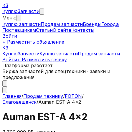
КЗ
Куплю
Запчасти
Меню
Куплю запчасти
Продам запчасти
Бренды
Города
Поставщикам
Статьи
О сайте
Контакты
Войти
+ Разместить объявление
КЗ
КуплюЗапчасти
Куплю запчасти
Продам запчасти
Войти
+ Разместить заявку
Платформа работает
Биржа запчастей для спецтехники · заявки и
предложения
Главная
/
Продам технику
/
FOTON
/
Благовещенск
/
Auman EST-A 4x2
Auman EST-A 4x2
7 700 000 ₽
В наличии