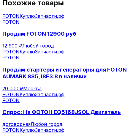
Похожие товары
FOTON
КуплюЗапчасти.рф
FOTON
Продам FOTON 12900 руб
12 900 ₽
Любой город
FOTON
КуплюЗапчасти.рф
FOTON
Продам стартеры и генераторы для FOTON
AUMARK S85, ISF3.8 в наличии
20 000 ₽
Москва
FOTON
КуплюЗапчасти.рф
FOTON
Спрос: На ФОТОН EQ5168JSOL Двигатель
договорная
Любой город
FOTON
КуплюЗапчасти.рф