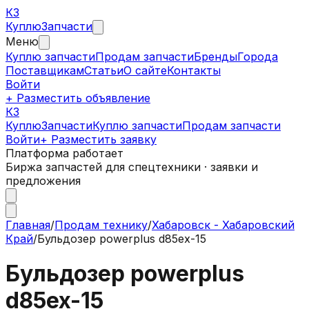
КЗ
Куплю
Запчасти
Меню
Куплю запчасти
Продам запчасти
Бренды
Города
Поставщикам
Статьи
О сайте
Контакты
Войти
+ Разместить объявление
КЗ
КуплюЗапчасти
Куплю запчасти
Продам запчасти
Войти
+ Разместить заявку
Платформа работает
Биржа запчастей для спецтехники · заявки и
предложения
Главная
/
Продам технику
/
Хабаровск - Хабаровский
Край
/
Бульдозер powerplus d85ex-15
Бульдозер powerplus
d85ex-15