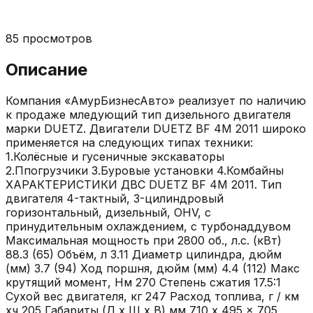
85
просмотров
Описание
Компания «АмурБизнесАвто» реализует по наличию
к продаже мледующий тип дизельного двигателя
марки DUETZ. Двигатели DUETZ BF 4M 2011 широко
применяется на следующих типах техники:
1.Колёсные и гусеничные экскаваторы
2.Ппогрузчики 3.Буровые установки 4.Комбайны
ХАРАКТЕРИСТИКИ ДВС DUETZ BF 4M 2011. Тип
двигателя 4-тактный, 3-цилиндровый
горизонтальный, дизельный, OHV, с
принудительным охлаждением, с турбонаддувом
Максимальная мощность при 2800 об., л.с. (кВт)
88.3 (65) Объём, л 3.11 Диаметр цилиндра, дюйм
(мм) 3.7 (94) Ход поршня, дюйм (мм) 4.4 (112) Макс
крутящий момент, Нм 270 Степень сжатия 17.5:1
Сухой вес двигателя, кг 247 Расход топлива, г / км
хч 205 Габариты (Д x Ш x В),мм 710 x 495 x 705