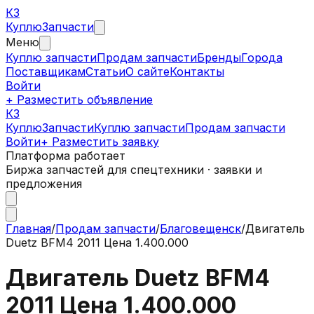
КЗ
Куплю
Запчасти
Меню
Куплю запчасти
Продам запчасти
Бренды
Города
Поставщикам
Статьи
О сайте
Контакты
Войти
+ Разместить объявление
КЗ
КуплюЗапчасти
Куплю запчасти
Продам запчасти
Войти
+ Разместить заявку
Платформа работает
Биржа запчастей для спецтехники · заявки и
предложения
Главная
/
Продам запчасти
/
Благовещенск
/
Двигатель
Duetz BFM4 2011 Цена 1.400.000
Двигатель Duetz BFM4
2011 Цена 1.400.000