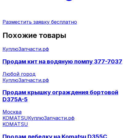
Разместить заявку бесплатно
Похожие товары
КуплюЗапчасти.рф
Продам кит на водяную помпу 377-7037
Любой город
КуплюЗапчасти.рф
Продам крышку ограждения бортовой
D375A-5
Москва
KOMATSU
КуплюЗапчасти.рф
KOMATSU
Продам лебедку на Komatsu D355C