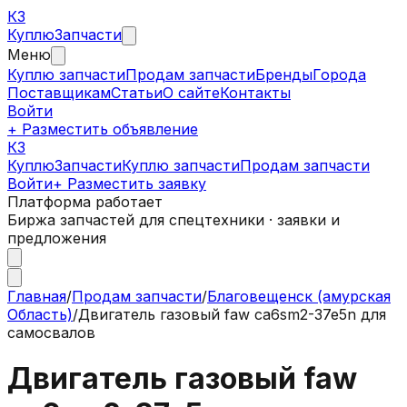
КЗ
Куплю
Запчасти
Меню
Куплю запчасти
Продам запчасти
Бренды
Города
Поставщикам
Статьи
О сайте
Контакты
Войти
+ Разместить объявление
КЗ
КуплюЗапчасти
Куплю запчасти
Продам запчасти
Войти
+ Разместить заявку
Платформа работает
Биржа запчастей для спецтехники · заявки и
предложения
Главная
/
Продам запчасти
/
Благовещенск (амурская
Область)
/
Двигатель газовый faw ca6sm2-37e5n для
самосвалов
Двигатель газовый faw